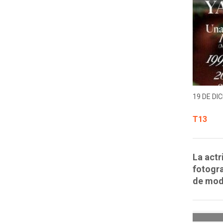
19 DE DIC
T13
La actr
fotogra
de moda