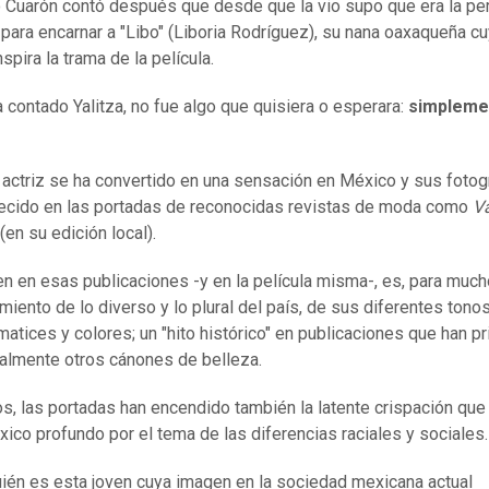
o Cuarón contó después que desde que la vio supo que era la pe
 para encarnar a "Libo" (Liboria Rodríguez), su nana oaxaqueña cu
spira la trama de la película.
 contado Yalitza, no fue algo que quisiera o esperara:
simpleme
a actriz se ha convertido en una sensación en México y sus fotog
ecido en las portadas de reconocidas revistas de moda como
Va
(en su edición local).
n en esas publicaciones -y en la película misma-, es, para much
miento de lo diverso y lo plural del país, de sus diferentes tonos
matices y colores; un "hito histórico" en publicaciones que han pr
nalmente otros cánones de belleza.
os, las portadas han encendido también la latente crispación que
xico profundo por el tema de las diferencias raciales y sociales.
ién es esta joven cuya imagen en la sociedad mexicana actual