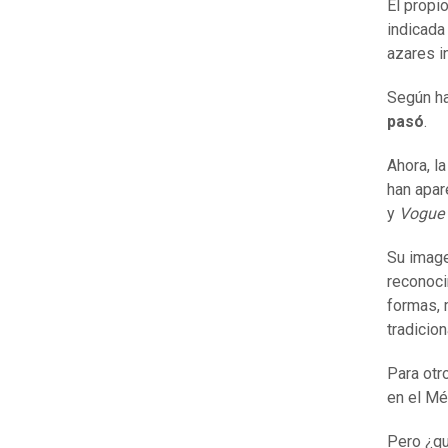
El propi
indicada
azares in
Según ha
pasó
.
Ahora, l
han apar
y
Vogue
Su image
reconoci
formas, 
tradicio
Para otr
en el Mé
Pero ¿qu