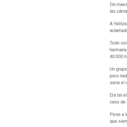
De maest
las cáma
A Yalitz
aclamada
Todo com
hermana 
40.000 h
Un grupo
pero nad
sería el 
Era tal 
caso de 
Pese a l
que siem