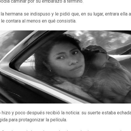
odía caminar por su embarazo a término.
, la hermana se indispuso y le pidió que, en su lugar, entrara ella 
 le contara al menos en qué consistía.
lo hizo y poco después recibió la noticia: su suerte estaba echada
ida para protagonizar la película.