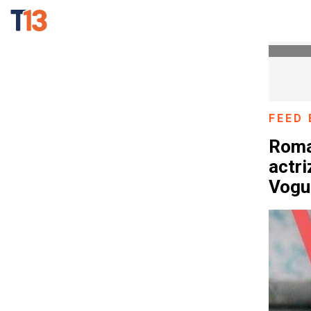
FEED 
Roma 
actri
Vogu