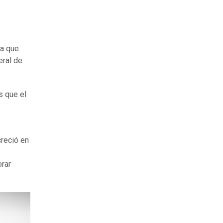
ca que
eral de
s que el
reció en
rar