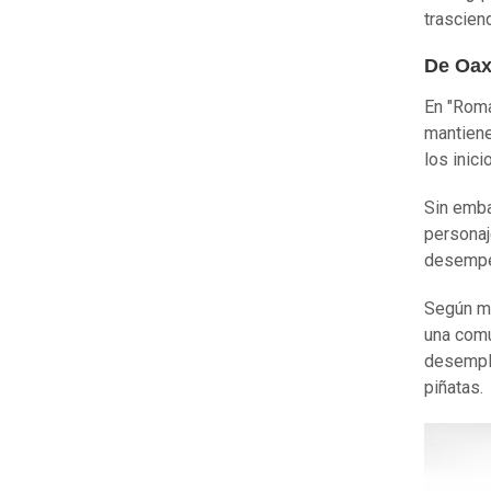
trascien
De Oax
En "Roma
mantiene
los inic
Sin emba
personaj
desempeñ
Según me
una comu
desemple
piñatas.