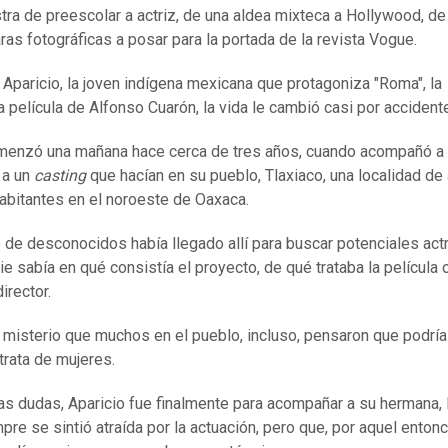
ra de preescolar a actriz, de una aldea mixteca a Hollywood, de 
ras fotográficas a posar para la portada de la revista Vogue.
a Aparicio, la joven indígena mexicana que protagoniza "Roma", la
 película de Alfonso Cuarón, la vida le cambió casi por accident
enzó una mañana hace cerca de tres años, cuando acompañó a
a un
casting
que hacían en su pueblo, Tlaxiaco, una localidad d
abitantes en el noroeste de Oaxaca.
 de desconocidos había llegado allí para buscar potenciales actr
ie sabía en qué consistía el proyecto, de qué trataba la película 
director.
el misterio que muchos en el pueblo, incluso, pensaron que podría
trata de mujeres.
as dudas, Aparicio fue finalmente para acompañar a su hermana, 
pre se sintió atraída por la actuación, pero que, por aquel enton