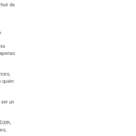
huir de
e.
 su
e apenas
ices,
o quién
 ser un
Edith,
ces,