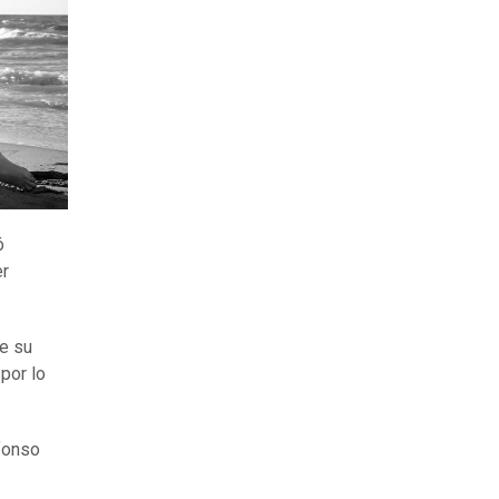
ó
er
e su
 por lo
lfonso