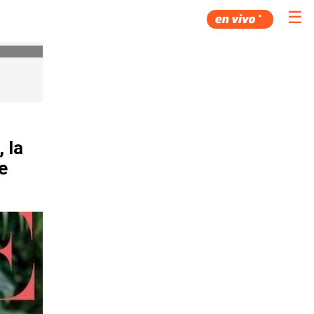
☰
 la
e