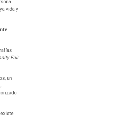
rsona
ya vida y
nte
rafías
nity Fair
os, un
,
iorizado
 existe