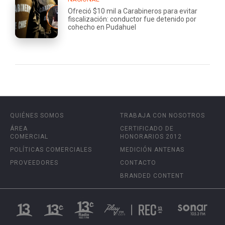
Ofreció $10 mil a Carabineros para evitar
fiscalización: conductor fue detenido por
cohecho en Pudahuel
QUIÉNES SOMOS
TRABAJA CON NOSOTROS
ÁREA
CERTIFICADO DE
COMERCIAL
HONORARIOS 2012
POLÍTICAS COMERCIALES
MEDICIÓN ANTENAS
PROVEEDORES
CONTACTO
BRANDED CONTENT