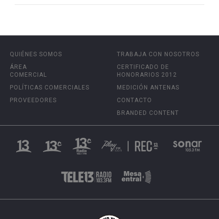
QUIÉNES SOMOS
TRABAJA CON NOSOTROS
ÁREA
CERTIFICADO DE
COMERCIAL
HONORARIOS 2012
POLÍTICAS COMERCIALES
MEDICIÓN ANTENAS
PROVEEDORES
CONTACTO
BRANDED CONTENT