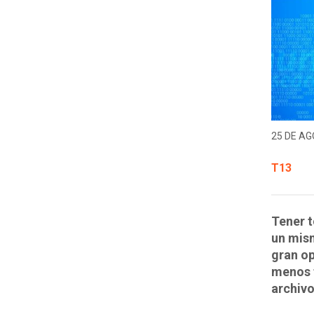
25 DE AG
T13
Tener t
un mis
gran op
menos t
archivo