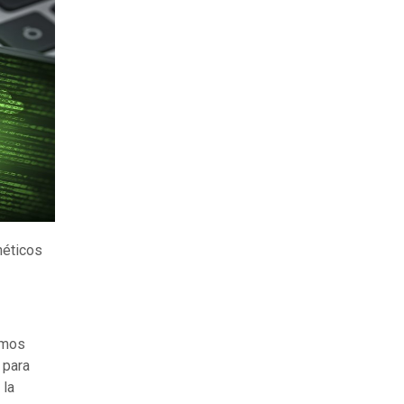
néticos
smos
 para
 la