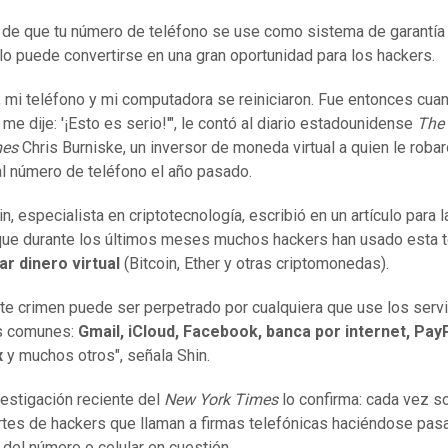
 de que tu número de teléfono se use como sistema de garantía
lo puede convertirse en una gran oportunidad para los hackers.
, mi teléfono y mi computadora se reiniciaron. Fue entonces cu
me dije: '¡Esto es serio!'", le contó al diario estadounidense
The
mes
Chris Burniske, un inversor de moneda virtual a quien le robar
l número de teléfono el año pasado.
n, especialista en criptotecnología, escribió en un artículo para l
ue durante los últimos meses muchos hackers han usado esta t
ar dinero virtual
(Bitcoin, Ether y otras criptomonedas).
te crimen puede ser perpetrado por cualquiera que use los serv
 comunes:
Gmail, iCloud, Facebook, banca por internet, PayP
x
y muchos otros", señala Shin.
vestigación reciente del
New York Times
lo confirma: cada vez 
rtes de hackers que llaman a firmas telefónicas haciéndose pasa
 del número o celular en cuestión.