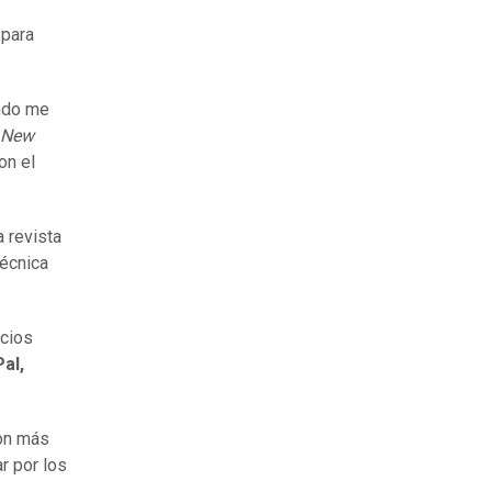
 para
ando me
New
on el
a revista
écnica
icios
al,
son más
r por los