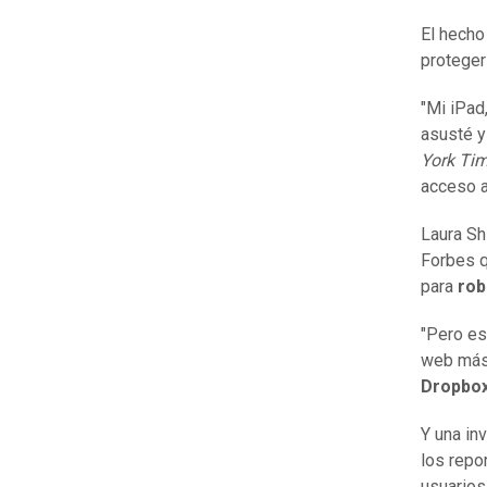
El hecho
proteger
"Mi iPad
asusté y 
York Ti
acceso a
Laura Shi
Forbes q
para
rob
"Pero es
web más
Dropbo
Y una in
los repo
usuarios