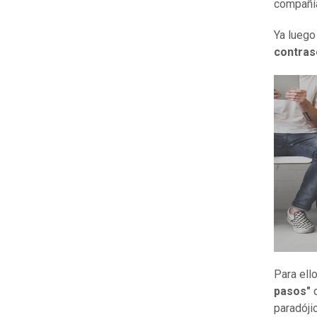
compañía
Ya luego
contra
Para ell
pasos"
q
paradóji