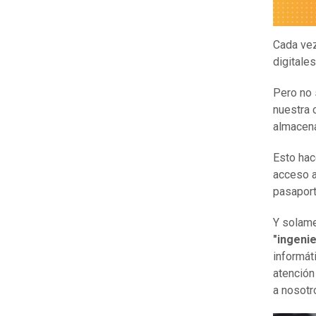
Cada ve
digitales
Pero no 
nuestra 
almacena
Esto hac
acceso a
pasaport
Y solame
"ingenie
informát
atención
a nosotr