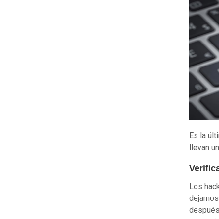
Es la úl
llevan u
Verifi
Los hac
dejamos 
después,