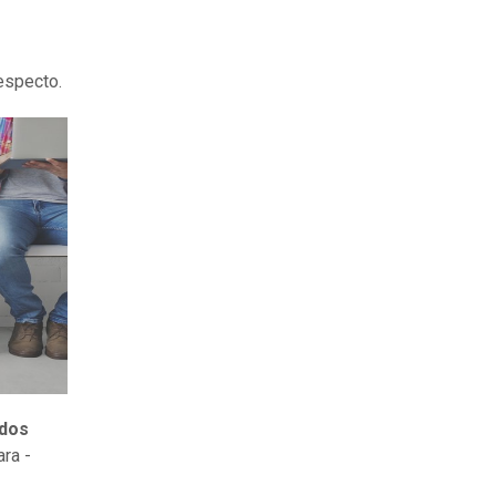
especto.
 dos
ra -