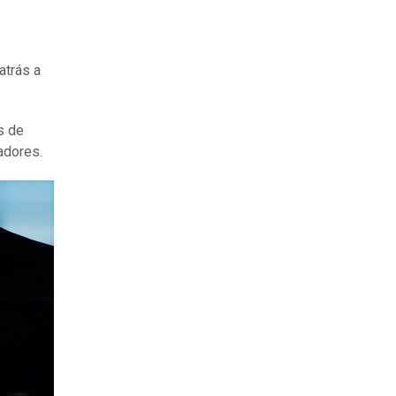
atrás a
s de
adores.