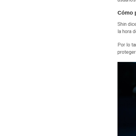
Cómo p
Shin dic
la hora 
Por lo t
proteger