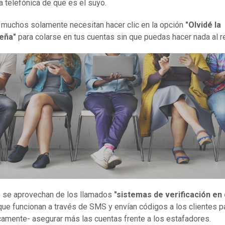
 telefónica de que es el suyo.
 muchos solamente necesitan hacer clic en la opción
"Olvidé la
seña"
para colarse en tus cuentas sin que puedas hacer nada al r
o se aprovechan de los llamados
"sistemas de verificación en
ue funcionan a través de SMS y envían códigos a los clientes pa
camente- asegurar más las cuentas frente a los estafadores.