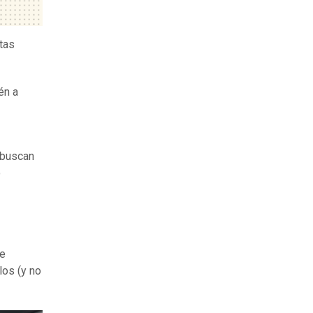
tas
én a
 buscan
o
de
los (y no