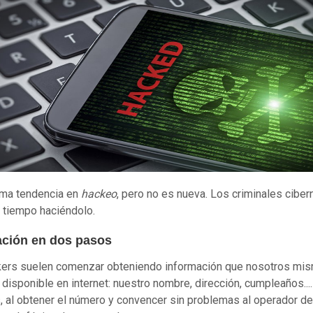
tima tendencia en
hackeo
, pero no es nueva. Los criminales ciber
n tiempo haciéndolo.
cación en dos pasos
kers suelen comenzar obteniendo información que nosotros mi
disponible en internet: nuestro nombre, dirección, cumpleaños....
 al obtener el número y convencer sin problemas al operador de