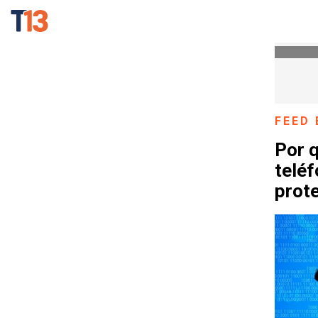
FEED 
Por 
telé
prot