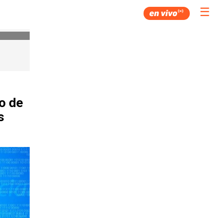
☰
o de
s