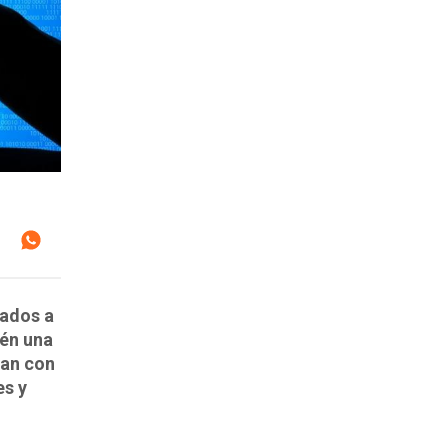
lados a
ién una
ran con
es y