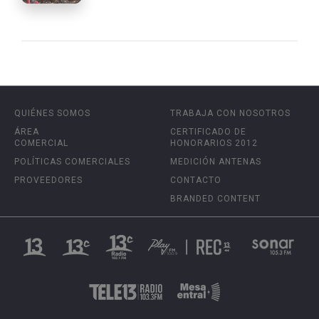
QUIÉNES SOMOS
TRABAJA CON NOSOTROS
ÁREA
CERTIFICADO DE
COMERCIAL
HONORARIOS 2012
POLÍTICAS COMERCIALES
MEDICIÓN ANTENAS
PROVEEDORES
CONTACTO
BRANDED CONTENT