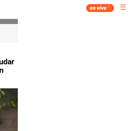
☰
udar
en