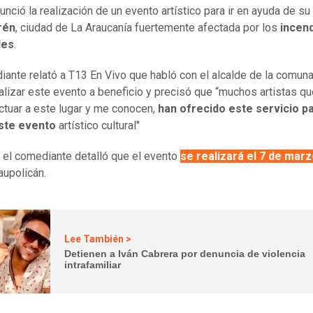
nunció la realización de un evento artístico para ir en ayuda de su
rén
, ciudad de La Araucanía fuertemente afectada por los
incen
les
.
iante relató a T13 En Vivo que habló con el alcalde de la comuna
alizar este evento a beneficio y precisó que “muchos artistas q
ctuar a este lugar y me conocen,
han ofrecido este servicio p
ste evento
artístico cultural"
el comediante detalló que el evento
se realizará el 7 de mar
aupolicán.
Lee También >
Detienen a Iván Cabrera por denuncia de violencia
intrafamiliar