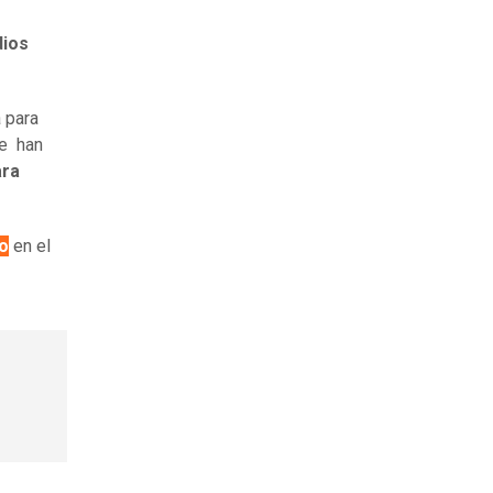
dios
 para
ue han
ara
zo
en el