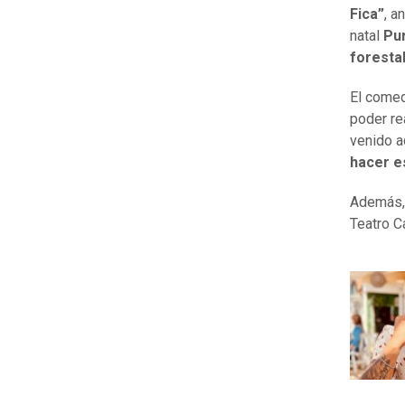
Fica”
, a
natal
Pu
foresta
El comed
poder re
venido a
hacer e
Además, 
Teatro C