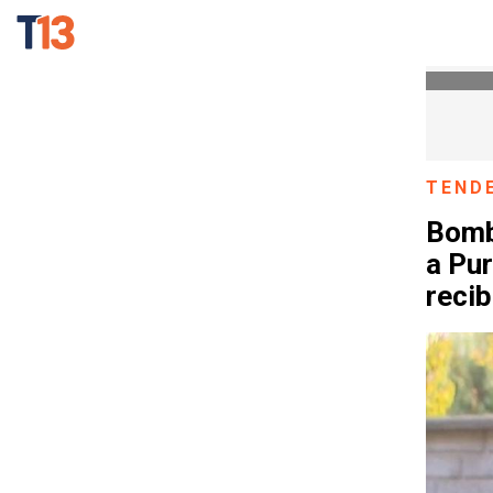
TEND
Bomb
a Pur
recib