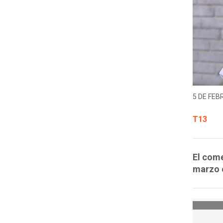
5 DE FEB
T13
El come
marzo e