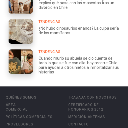
explica qué pasa con las mascotas tras un
divorcio en Chile
TENDENCIAS
¿No hubo dinosaurios enanos? La culpa sería
de los mamíferos
TENDENCIAS
Cuando murió su abuela se dio cuenta de
todo lo que se fue con ella: hoy recorre Chile
para ayudar a otros nietos a inmortalizar sus
historias
QUIÉNES SOMOS
TRABAJA CON NOSOTROS
ÁREA
CERTIFICADO DE
COMERCIAL
HONORARIOS 2012
POLÍTICAS COMERCIALES
MEDICIÓN ANTENAS
PROVEEDORES
CONTACTO