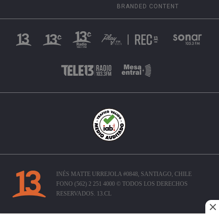
BRANDED CONTENT
INÉS MATTE URREJOLA #0848, SANTIAGO, CHILE
FONO (562) 2 251 4000 © TODOS LOS DERECHOS
RESERVADOS. 13.CL