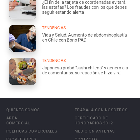
¿El fin de la tarjeta de coordenadas evitará
las estafas? Los fraudes con los que debes
seguir estando alerta
TENDENCIAS
Vida y Salud: Aumento de abdominoplastía
en Chile con Bono PAD
TENDENCIAS
Japonesa probó “sushi chileno” y generó ola
de comentarios: su reacción se hizo viral
QUIÉNES SOMOS
TRABAJA CON NOSOTROS
ÁREA
CERTIFICADO DE
COMERCIAL
HONORARIOS 2012
POLÍTICAS COMERCIALES
MEDICIÓN ANTENAS
PROVEEDORES
CONTACTO