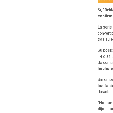
Sí, "Br
confirm
La serie
converti
tras su 
Su posic
14 días,
de comun
hecho e
Sin emb
los fan
durante 
"No pue
dijo la