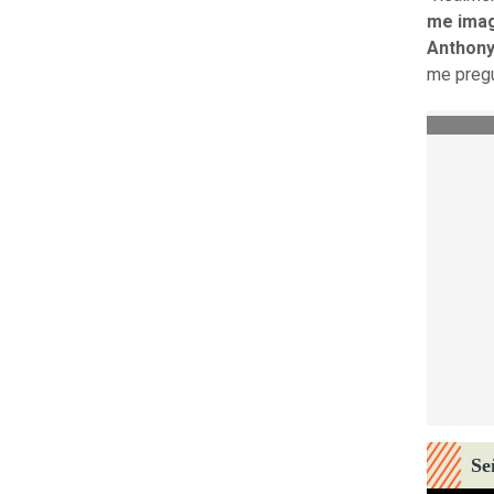
me imagi
Anthony
me pregu
Se