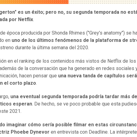
idgerton" es un éxito; pero no, su segunda temporada no est
ada por Netflix
.
 de época producida por Shonda Rhimes ("Grey's anatomy") se h
do en
uno de los últimos fenómenos de la plataforma de st
estreno durante la última semana del 2020.
ión en el ranking de los contenidos más vistos de Netflix de los
 además de la conversación que ha generado en redes sociales
icación, hacen pensar que
una nueva tanda de capítulos será
n el corto plazo
.
argo,
una eventual segunda temporada podría tardar más de
áticos esperan
. De hecho, se ve poco probable que esta pudiese
este 2021.
do imaginar cómo sería posible filmar en estas circunstanc
 actriz Phoebe Dynevor
en entrevista con Deadline. La intérpret