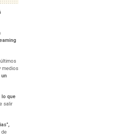
á
a
reaming
 últimos
 y medios
 un
 lo que
 salir
ias",
e de