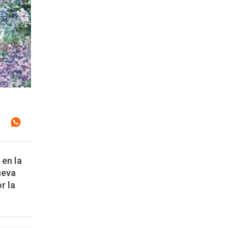
 en la
ueva
r la