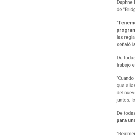
Daphne B
de "Brid
"
Tenemos
program
las regl
señaló l
De todas
trabajo e
"Cuando 
que ellos
del nuev
juntos, l
De toda
para un
"Realmen