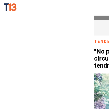
TEND
"No p
circu
tend