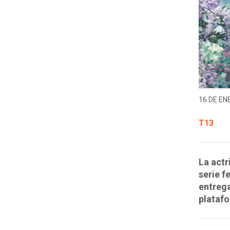
16 DE EN
T13
La actr
serie f
entrega
plataf