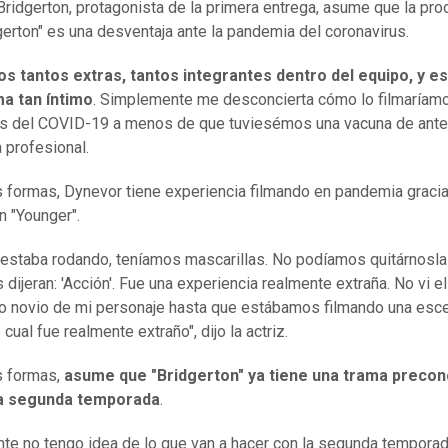
ridgerton, protagonista de la primera entrega, asume que la pro
gerton" es una desventaja ante la pandemia del coronavirus.
 tantos extras, tantos integrantes dentro del equipo, y es
a tan íntimo
. Simplemente me desconcierta cómo lo filmaríam
as del COVID-19 a menos de que tuviesémos una vacuna de ant
a profesional.
 formas, Dynevor tiene experiencia filmando en pandemia gracia
n "Younger".
estaba rodando, teníamos mascarillas. No podíamos quitárnosla
 dijeran: 'Acción'. Fue una experiencia realmente extraña. No vi el
o novio de mi personaje hasta que estábamos filmando una esc
o cual fue realmente extraño", dijo la actriz.
s formas,
asume que "Bridgerton" ya tiene una trama precon
a segunda temporada
.
te no tengo idea de lo que van a hacer con la segunda temporad