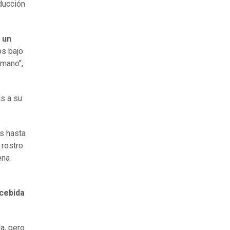
ducción
 un
os bajo
emano",
s a su
s hasta
 rostro
ena
cebida
a, pero