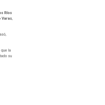
os Ríos
 Varas
,
asó,
 que la
rtado su