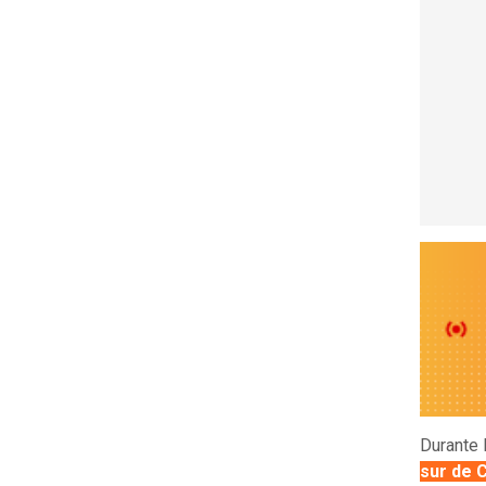
Durante 
sur de
C