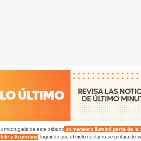
la madrugada de este sábado
un
meteoro
iluminó parte de la
hile
y
Argentina
, logrando que el cielo nocturno se pintara de
v