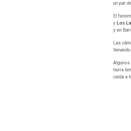
un par d
El fenóm
y
Los La
y en Bar
Las cáma
llenando 
Algunos 
tierra t
caída a 