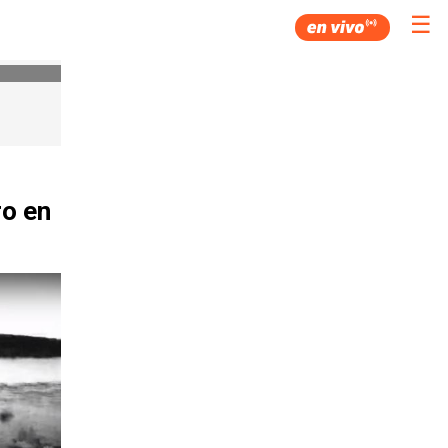
☰
ro en