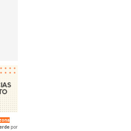
 zona
erde
por