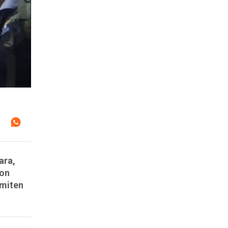
ara,
son
rmiten