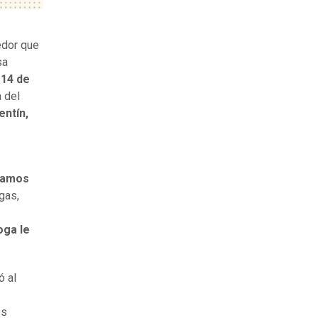
oedor que
sa
l
14 de
 del
entín,
ramos
gas,
oga le
ó al
os