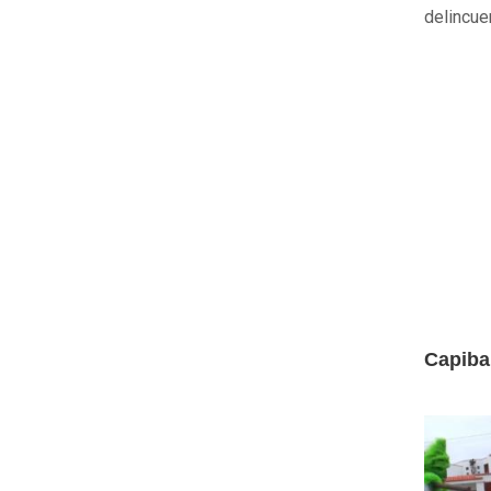
delincue
Capiba