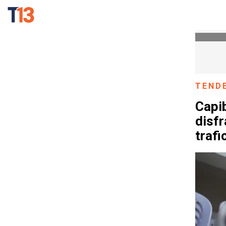
TEND
Capib
disfr
trafi