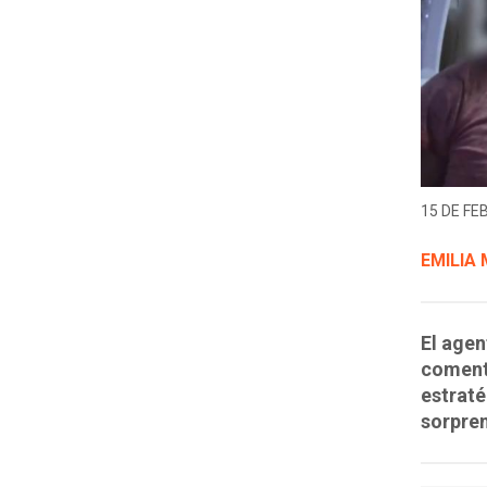
15 DE FE
EMILIA
El agen
comentó
estraté
sorpren