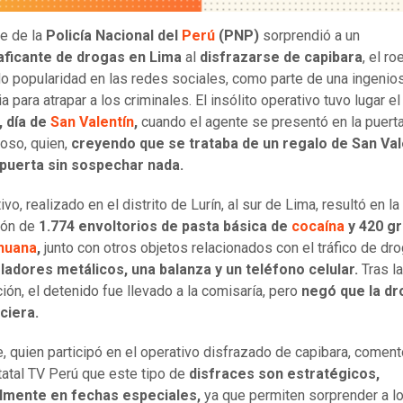
e de la
Policía Nacional del
Perú
(PNP)
sorprendió a un
aficante de drogas en Lima
al
disfrazarse de capibara
, el r
o popularidad en las redes sociales, como parte de una ingenio
a para atrapar a los criminales. El insólito operativo tuvo lugar e
, día de
San Valentín
,
cuando el agente se presentó en la puerta
oso, quien,
creyendo que se trataba de un regalo de San Val
 puerta sin sospechar nada.
ivo, realizado en el distrito de Lurín, al sur de Lima, resultó en la
ión de
1.774 envoltorios de pasta básica de
cocaína
y 420 g
huana
,
junto con otros objetos relacionados con el tráfico de dro
ladores metálicos, una balanza y un teléfono celular.
Tras la
ción, el detenido fue llevado a la comisaría, pero
negó que la dr
ciera.
e, quien participó en el operativo disfrazado de capibara, coment
tatal TV Perú que este tipo de
disfraces son estratégicos,
lmente en fechas especiales,
ya que permiten sorprender a l