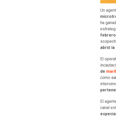
Un agent
microtr
ha ganad
estrategi
febrero
sospech
abrió la
El operat
incautac
de
mari
como
co
interven
pertene
El agent
canal es
especia