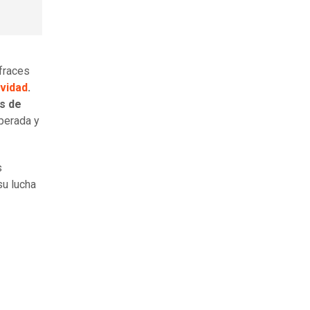
sfraces
vidad
.
s de
perada y
s
su lucha