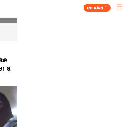
☰
 se
er a