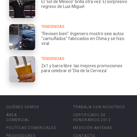
El "sol de México" brilla otra vez: El sorpresivo
regreso de Luis Miguel
TENDENCIAS
"Revisen bien": Ingeniero mostró seis autos
"camuflados" fabricados en China y se hizo
viral
TENDENCIAS
2x1 y barra libre: las mejores promociones
para celebrar el 'Día de la Cerveza'
QUIÉNES SOMOS
TRABAJA CON NOSOTROS
ÁREA
CERTIFICADO DE
COMERCIAL
HONORARIOS 2012
POLÍTICAS COMERCIALES
MEDICIÓN ANTENAS
PROVEEDORES
CONTACTO