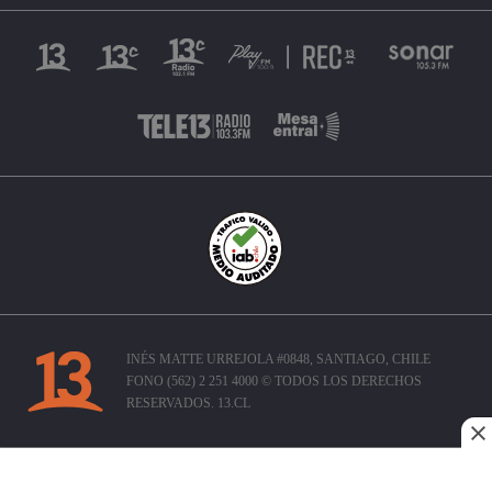
INÉS MATTE URREJOLA #0848, SANTIAGO, CHILE
FONO (562) 2 251 4000 © TODOS LOS DERECHOS
RESERVADOS. 13.CL