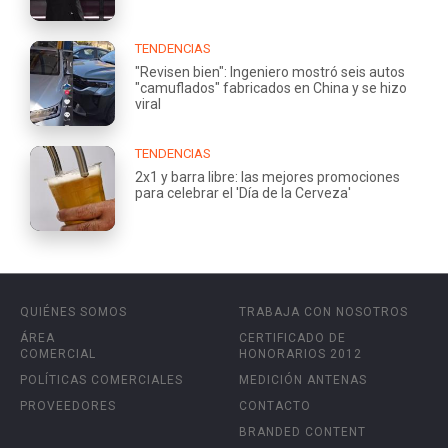
TENDENCIAS
"Revisen bien": Ingeniero mostró seis autos
"camuflados" fabricados en China y se hizo
viral
TENDENCIAS
2x1 y barra libre: las mejores promociones
para celebrar el 'Día de la Cerveza'
QUIÉNES SOMOS
TRABAJA CON NOSOTROS
ÁREA
CERTIFICADO DE
COMERCIAL
HONORARIOS 2012
POLÍTICAS COMERCIALES
MEDICIÓN ANTENAS
PROVEEDORES
CONTACTO
BRANDED CONTENT