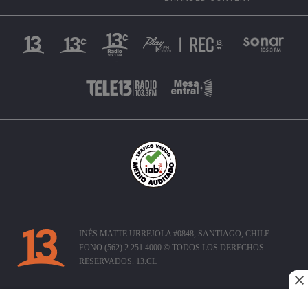
INÉS MATTE URREJOLA #0848, SANTIAGO, CHILE
FONO (562) 2 251 4000 © TODOS LOS DERECHOS
RESERVADOS. 13.CL