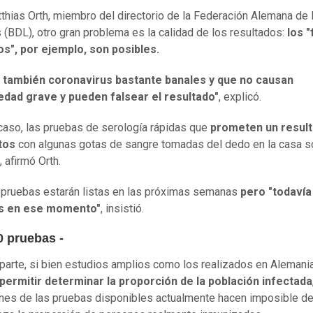
thias Orth, miembro del directorio de la Federación Alemana d
 (BDL), otro gran problema es la calidad de los resultados:
los "
s", por ejemplo, son posibles.
n también coronavirus bastante banales y que no causan
dad grave y pueden falsear el resultado"
, explicó.
caso, las pruebas de serología rápidas que
prometen un resul
tos
con algunas gotas de sangre tomadas del dedo en la casa s
 afirmó Orth.
pruebas estarán listas en las próximas semanas
pero "todavía
s en ese momento"
, insistió.
0 pruebas -
 parte, si bien estudios amplios como los realizados en Alemani
permitir determinar la proporción de la población infectada
ones de las pruebas disponibles actualmente hacen imposible de