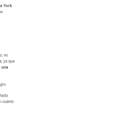
a York
ew
o, no
s
, ya que
e una
gro.
ltado
ni cuánto