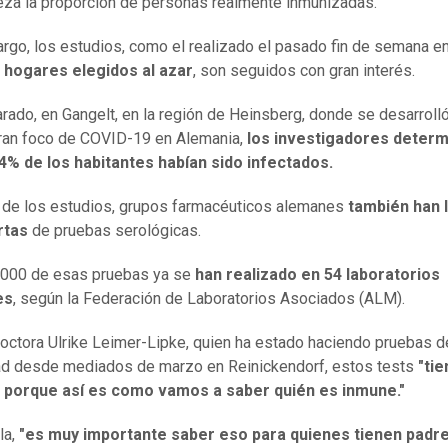
eza la proporción de personas realmente inmunizadas.
rgo, los estudios, como el realizado el pasado fin de semana e
 hogares elegidos al azar
, son seguidos con gran interés.
rado, en Gangelt, en la región de Heinsberg, donde se desarrolló
ran foco de COVID-19 en Alemania,
los investigadores deter
4% de los habitantes habían sido infectados.
 de los estudios, grupos farmacéuticos alemanes
también han 
rtas
de pruebas serológicas.
.000 de esas pruebas ya se
han realizado en 54 laboratorios
es
, según la Federación de Laboratorios Asociados (ALM).
doctora Ulrike Leimer-Lipke, quien ha estado haciendo pruebas d
d desde mediados de marzo en Reinickendorf, estos tests
"ti
, porque así es como vamos a saber quién es inmune."
la,
"es muy importante saber eso para quienes tienen padr