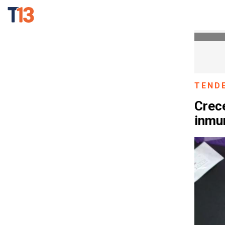
TEND
Crece
inmun