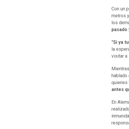
Con un p
metros y
los demá
pasado
"Si ya t
la esper
visitar a
Mientras
hablado
quienes 
antes q
En Alema
realizad
inmunida
responsa