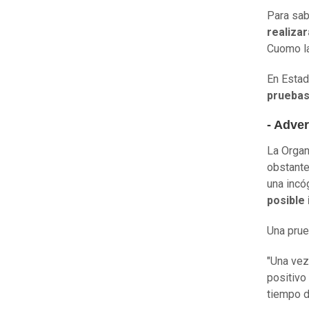
Para sab
realiza
Cuomo l
En Estad
pruebas
- Adver
La Organ
obstante
una incó
posible
Una prue
"Una vez
positivo
tiempo d