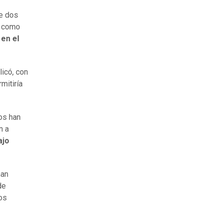
de dos
o como
 en el
licó, con
mitiría
os han
n a
ajo
han
de
los