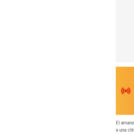
El amane
a una clí