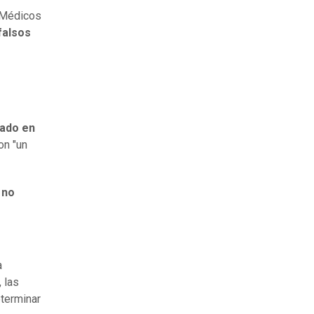
e Médicos
falsos
tado en
on "un
 no
a
, las
terminar