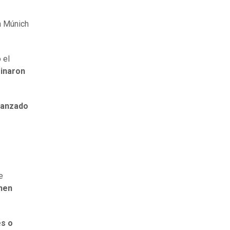
n Múnich
 el
minaron
lanzado
e
enen
es o