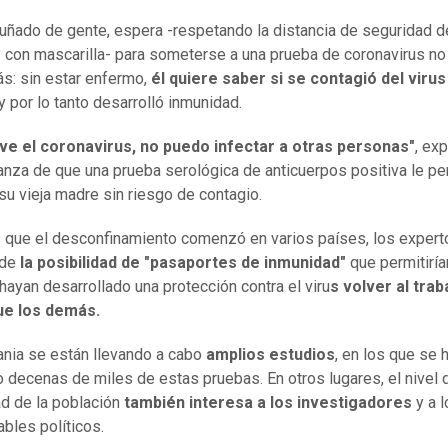
uñado de gente, espera -respetando la distancia de seguridad 
 con mascarilla- para someterse a una prueba de coronavirus n
s: sin estar enfermo,
él quiere saber si se contagió del virus
y por lo tanto desarrolló inmunidad.
uve el coronavirus, no puedo infectar a otras personas"
, exp
anza de que una prueba serológica de anticuerpos positiva le per
 su vieja madre sin riesgo de contagio.
 que el desconfinamiento comenzó en varios países, los expert
 de
la posibilidad de "pasaportes de inmunidad"
que permitiría
hayan desarrollado una protección contra el viru
s volver al trab
ue los demás.
nia se están llevando a cabo
amplios estudios
, en los que se 
o decenas de miles de estas pruebas. En otros lugares, el nivel 
d de la población
también interesa a los investigadores
y a 
bles políticos.