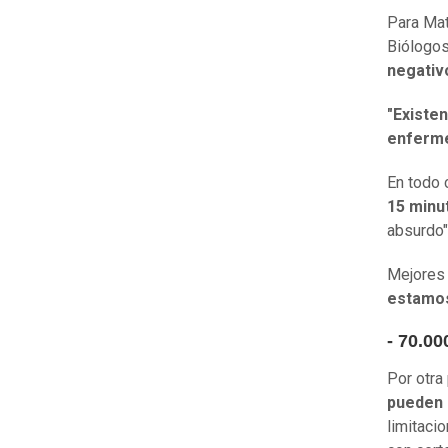
Para Mat
Biólogos
negativo
"Existe
enferme
En todo 
15 minu
absurdo",
Mejores 
estamo
- 70.00
Por otra
pueden 
limitaci