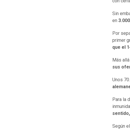
con cert
Sin emba
en
3.000
Por sepa
primer g
que el 1
Más allá
sus ofe
Unos 70
aleman
Para la 
inmunida
sentido
Según el