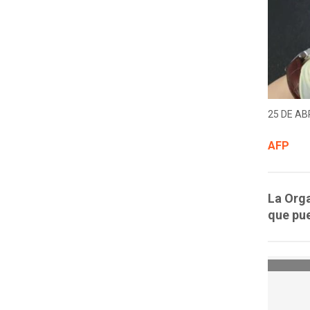
25 DE ABR
AFP
La Orga
que pue