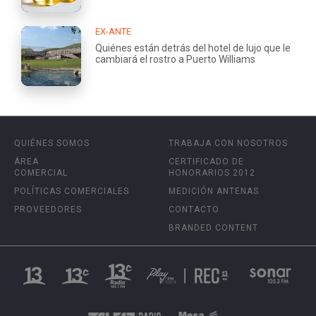
EX-ANTE
Quiénes están detrás del hotel de lujo que le
cambiará el rostro a Puerto Williams
QUIÉNES SOMOS
TRABAJA CON NOSOTROS
ÁREA
CERTIFICADO DE
COMERCIAL
HONORARIOS 2012
POLÍTICAS COMERCIALES
MEDICIÓN ANTENAS
PROVEEDORES
CONTACTO
BRANDED CONTENT