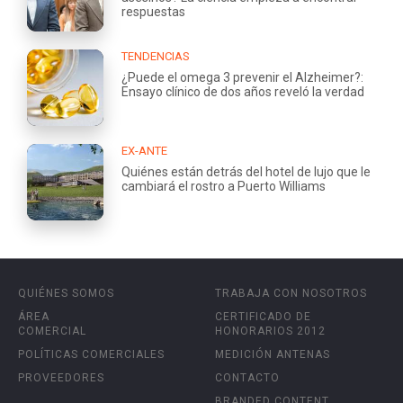
respuestas
TENDENCIAS
¿Puede el omega 3 prevenir el Alzheimer?:
Ensayo clínico de dos años reveló la verdad
EX-ANTE
Quiénes están detrás del hotel de lujo que le
cambiará el rostro a Puerto Williams
QUIÉNES SOMOS
TRABAJA CON NOSOTROS
ÁREA
CERTIFICADO DE
COMERCIAL
HONORARIOS 2012
POLÍTICAS COMERCIALES
MEDICIÓN ANTENAS
PROVEEDORES
CONTACTO
BRANDED CONTENT