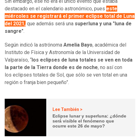
Sin embargo, ese no era el único evento que estaba
destacado en el calendario astronómico, pues
este
miércoles se registrará el primer eclipse total de Luna
del 2021,
que además será una
superluna y una "luna de
sangre"
.
Según indicó la astrónoma
Amelia Bayo
, académica del
Instituto de Física y Astronomía de la Universidad de
Valparaíso, “
los eclipses de luna totales se ven en toda
la parte de la Tierra donde es de noche
, no así con
los eclipses totales de Sol, que sólo se ven total en una
región o franja bien pequeño”.
Lee También >
Eclipse lunar y superluna: ¿dónde
será visible el fenómeno que
ocurre este 26 de mayo?