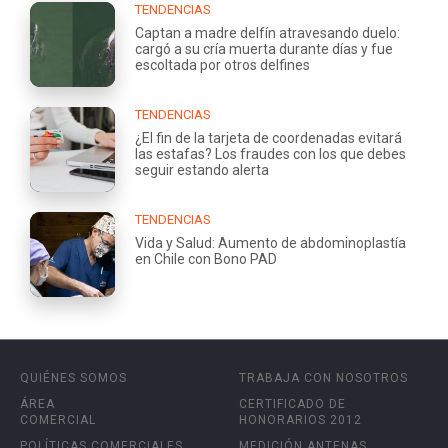
TENDENCIAS
Captan a madre delfín atravesando duelo:
cargó a su cría muerta durante días y fue
escoltada por otros delfines
TENDENCIAS
¿El fin de la tarjeta de coordenadas evitará
las estafas? Los fraudes con los que debes
seguir estando alerta
TENDENCIAS
Vida y Salud: Aumento de abdominoplastía
en Chile con Bono PAD
QUIÉNES SOMOS
TRABAJA CON NOSOTROS
ÁREA
CERTIFICADO DE
COMERCIAL
HONORARIOS 2012
POLÍTICAS COMERCIALES
MEDICIÓN ANTENAS