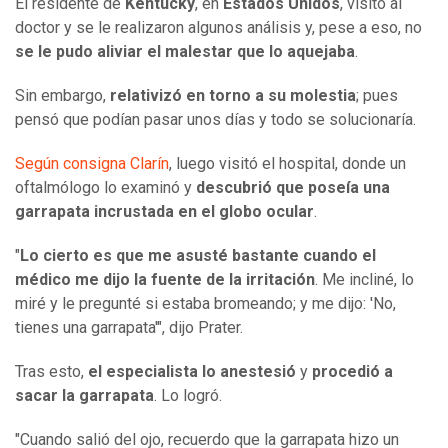
El residente de
Kentucky
, en
Estados Unidos
, visitó al
doctor y se le realizaron algunos análisis y, pese a eso, no
se le pudo aliviar el malestar que lo aquejaba
.
Sin embargo,
relativizó en torno a su molestia
; pues
pensó que podían pasar unos días y todo se solucionaría.
Según consigna Clarín
, luego visitó el hospital, donde un
oftalmólogo lo examinó y
descubrió que poseía una
garrapata incrustada en el globo ocular
.
"
Lo cierto es que me asusté bastante cuando el
médico me dijo la fuente de la irritación
. Me incliné, lo
miré y le pregunté si estaba bromeando; y me dijo: 'No,
tienes una garrapata'", dijo Prater.
Tras esto,
el especialista lo anestesió
y
procedió a
sacar la garrapata
. Lo logró.
"Cuando salió del ojo, recuerdo que la garrapata hizo un