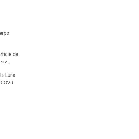
uerpo
rficie de
rra.
la Luna
 DSCOVR