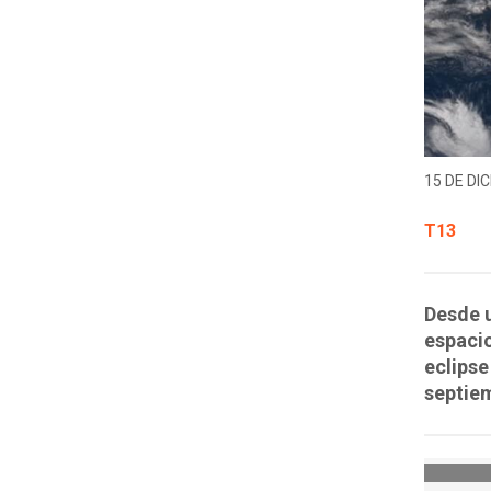
15 DE DIC
T13
Desde u
espacio
eclipse
septie