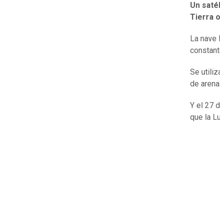
Un saté
Tierra 
La nave 
constant
Se utili
de arena
Y el 27 
que la L