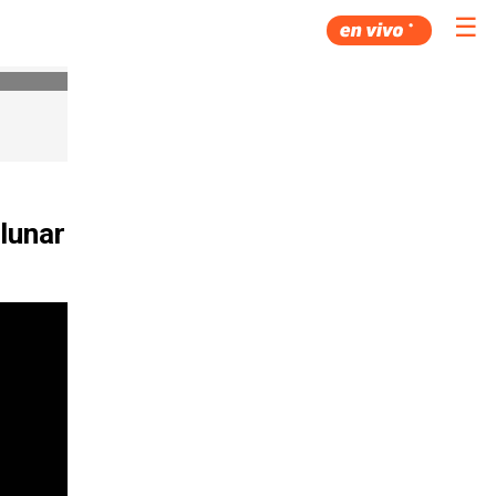
☰
 lunar