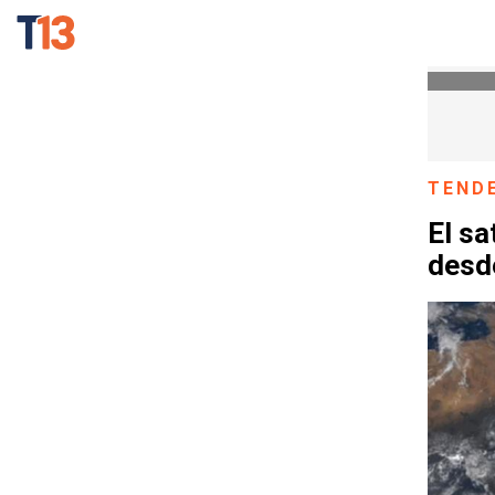
TEND
El sa
desd