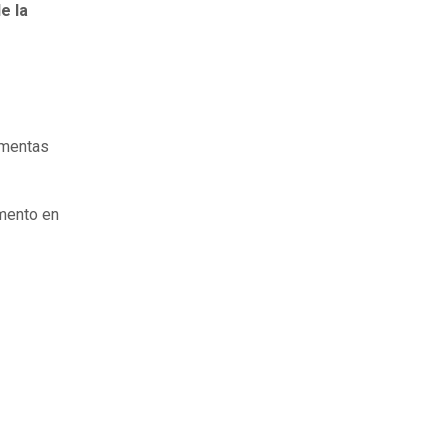
e la
ormentas
omento en