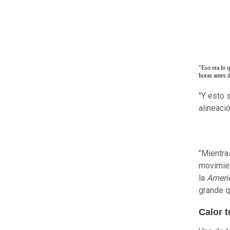
"Eso era lo 
horas antes d
"Y esto 
alineació
"Mientra
movimien
la
Ameri
grande qu
Calor t