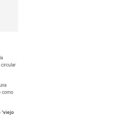
la
circular
 una
do como
 'viejo