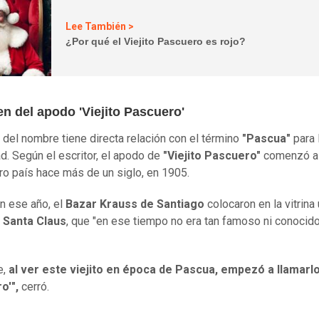
Lee También >
¿Por qué el Viejito Pascuero es rojo?
en del apodo 'Viejito Pascuero'
n del nombre tiene directa relación con el término
"Pascua"
para 
ad. Según el escritor, el apodo de
"Viejito Pascuero"
comenzó a 
ro país hace más de un siglo, en 1905.
n ese año, el
Bazar Krauss de Santiago
colocaron en la vitrina
e
Santa Claus
, que "en ese tiempo no era tan famoso ni conoci
e,
al ver este viejito en época de Pascua, empezó a llamarlo
o'",
cerró.