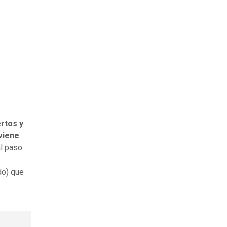
rtos y
viene
al paso
do) que