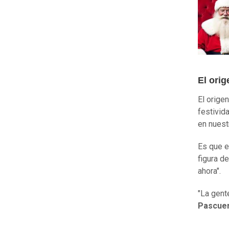
El orig
El orige
festivid
en nuest
Es que e
figura d
ahora".
"La gent
Pascuer