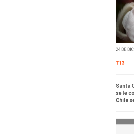
24 DE DIC
T13
Santa C
se le c
Chile s