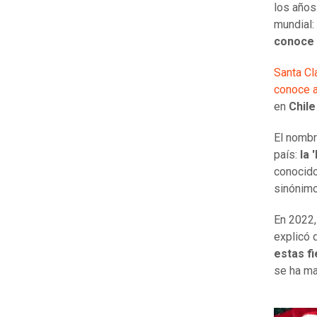
los años
mundial:
conoce 
Santa Cl
conoce a
en
Chil
El nombr
país:
la 
conocido
sinónimo
En 2022, 
explicó 
estas fi
se ha ma