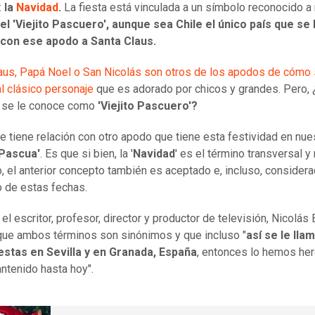
:
la
Navidad
.
La fiesta está vinculada a un símbolo reconocido a 
el 'Viejito Pascuero', aunque sea Chile el único país que se 
con ese apodo
a Santa Claus.
aus, Papá Noel o San Nicolás son otros de los apodos de cómo 
l clásico personaje
que es adorado por chicos y grandes. Pero, 
e
se le conoce como
'Viejito Pascuero'?
e tiene relación con otro apodo que tiene esta festividad en nue
'Pascua'
. Es que si bien, la '
Navidad
' es el término transversal 
, el anterior concepto también es aceptado e, incluso, consider
 de estas fechas.
el escritor, profesor, director y productor de televisión, Nicolás 
que ambos términos son sinónimos y que incluso "
así se le lla
estas en Sevilla y en Granada, España
, entonces lo hemos he
ntenido hasta hoy".