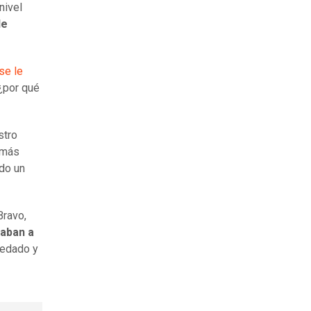
nivel
le
se le
¿por qué
stro
y más
ado un
Bravo,
maban a
redado y