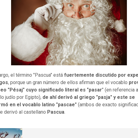
rgo, el término "Pascua" está
fuertemente discutido por expe
gos
, porque un gran número de ellos afirman que el vocablo
pro
eo "Pésaj" cuyo significado literal es "pasar
" (en referencia 
lo judío por Egipto),
de ahí derivó al griego "pasja" y este se
rmó en el vocablo latino "pascae"
(ambos de exacto significa
ue derivó al castellano
Pascua
.