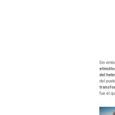
Sin emba
etimólo
del hebr
del pueb
transfo
fue el q