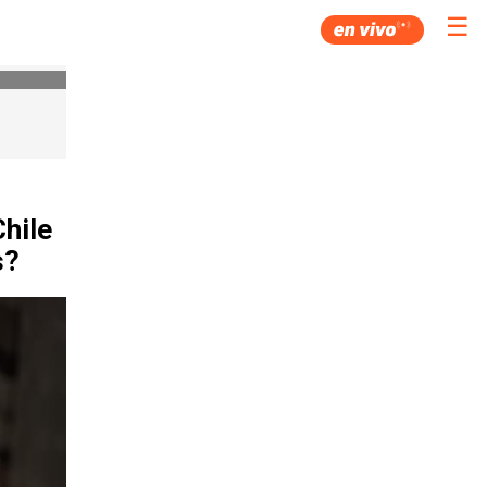
☰
Chile
s?