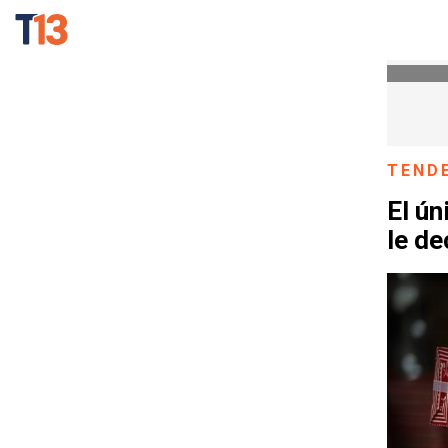
TEND
El ún
le de