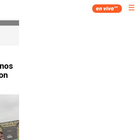
☰
enos
con