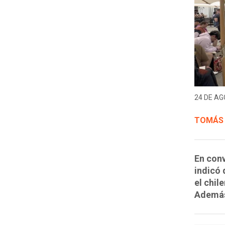
24 DE AG
TOMÁS
En conv
indicó 
el chil
Además 