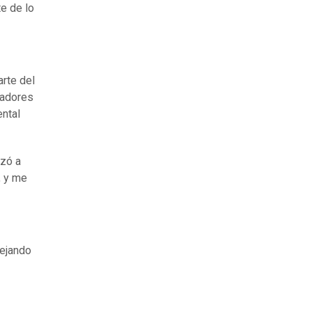
e de lo
arte del
ugadores
ental
ezó a
, y me
dejando