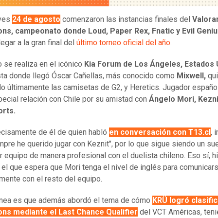
eves
24 de agosto
comenzaron las instancias finales del
Valora
ns, campeonato donde Loud, Paper Rex, Fnatic y Evil Geni
egar a la gran final del
último torneo oficial del año.
o se realiza en el icónico
Kia Forum de Los Ángeles, Estados 
sta donde llegó Óscar Cañellas, más conocido como
Mixwell,
qui
o últimamente las camisetas de G2, y Heretics. Jugador españo
pecial relación con Chile por su amistad con
Ángelo Mori, Kezni
orts.
ecisamente de él de quien habló
en conversación con T13.cl
, 
mpre he querido jugar con Keznit", por lo que sigue siendo un su
r equipo de manera profesional con el duelista chileno. Eso sí, h
 el que espera que Mori tenga el nivel de inglés para comunicar
mente con el resto del equipo.
línea es que además abordó el tema de cómo
KRÜ logró clasific
ns mediante el Last Chance Qualifier
del VCT Américas, teni