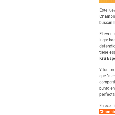
Este ju
Champio
buscan ll
El event
lugar ha
defendid
tiene es
Krü Esp
Y fue pr
que "sie
comparti
punto en
perfecta
En esa 
Champio