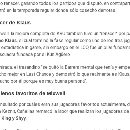
o renacer, ganando todos los partidos que disputó, en contrapart
ró en la temporada regular donde sólo cosechó derrotas.
acer de Klaus
well, la mejora completa de KRÜ también tuvo un "renacer" por p
no Klaus
, el cual terminó la fase regular como uno de los tres j
 estadística in game, sin embargo en el LCQ fue un pilar fundam
escuadra fundada por el Kun Agüero.
mirada, el trasandino "se quitó la Barrera mental que tenía y emp
cho mejor en Last Chance y demostró lo que realmente es Klaus
ucho por él porque es muy buena persona".
lenos favoritos de Mixwell
onsultado por cuáles eran sus jugadores favoritos actualmente, 
a Keznit, Cañellas remarcó la labor que realizan los jugadores de
:
King y Shyy.