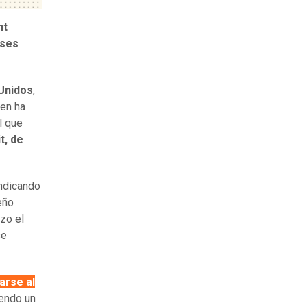
nt
uses
Unidos
,
en ha
l que
t, de
indicando
eño
izo el
se
arse al
endo un