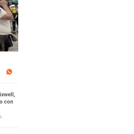
ixwell,
vo con
.