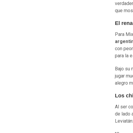
verdader
que most
El ren
Para Mix
argenti
con peor
para la 
Bajo su 
jugar mu
alegro m
Los chi
Al ser c
de lado 
Leviatán