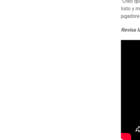
"Creo qu
listo y 
jugadore
Revisa l