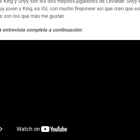
e King y Shyy son los dos mejores jugadores de Leviatán. Shyy
muy joven y King, es IGL con mucho firepower así que creo que e
s son los que más me gustan.
a entrevista completa a continuación: