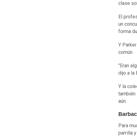
clase so
El profe
un concu
forma du
Y Parker
común.
"Eran al
dijo a la
Y la col
también 
aún.
Barbac
Para muc
parrilla 