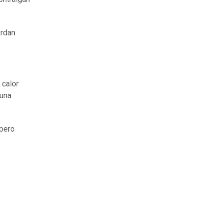
erdan
 calor
 una
 pero