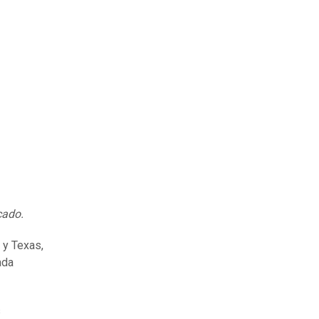
cado.
 y Texas,
ada
s