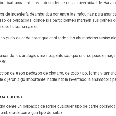
bre barbacoa estilo estadounidense en la universidad de Harvar
sor de ingeniería deambulaba por entre las máquinas para asar c
rso de barbacoas, donde los participantes marinan sus carnes d
rante horas sin parar.
 no pudo dejar de notar que casi todos las ahumadoras tenían al
gunos de los artilugios más espantosos que uno se pueda imagina
 BBC.
ección de esos pedazos de chatarra, de todo tipo, forma y tamaño
le dijeron algo importante: nadie había inventado la ahumadora p
oa sureña
ha gente un barbacoa describe cualquier tipo de carne cocinada 
y embarrada con algún tipo de salsa.