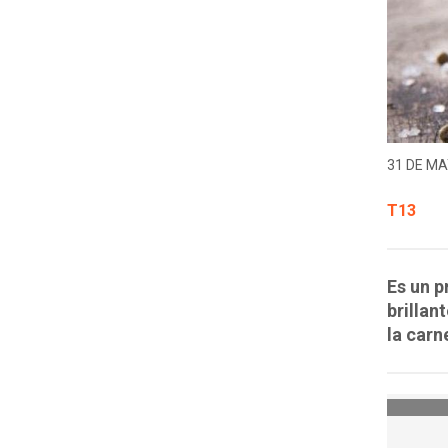
31 DE MA
T13
Es un 
brillan
la carn