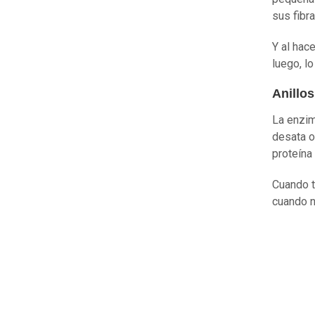
sus fibr
Y al hac
luego, lo
Anillo
La enzim
desata o
proteína
Cuando t
cuando n