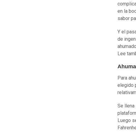
complica
en la bo
sabor pa
Y el pas
de ingen
ahumador
Lee tamb
Ahumad
Para ahu
elegido 
relativa
Se llena
platafor
Luego se
Fahrenhe