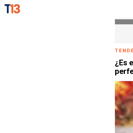
TEND
¿Es e
perf