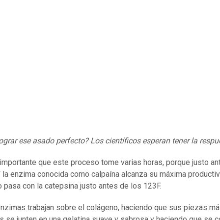
grar ese asado perfecto? Los científicos esperan tener la respu
importante que este proceso tome varias horas, porque justo an
 la enzima conocida como calpaína alcanza su máxima productiv
 pasa con la catepsina justo antes de los 123F.
zimas trabajan sobre el colágeno, haciendo que sus piezas m
 se junten en una gelatina suave y sabrosa y haciendo que se c