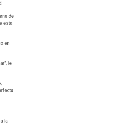
d.
arne de
e esta
go en
r", le
,
erfecta
a la