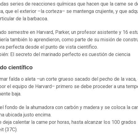
das series de reacciones químicas que hacen que la carne se 
ca, que el exterior –la corteza– se mantenga crujiente, y que adqu
rticular de la barbacoa.
ado semestre en Harvard, Parker, un profesor asistente y 16 est
iería también lo aprendieron, como parte de su misión de constru
a perfecta desde el punto de vista científico.
ién: El secreto del marinado perfecto es cuestión de ciencia
o científico
mar falda o aleta –un corte grueso sacado del pecho de la vaca, 
por el equipo de Harvard– primero se debe proceder a una temp
mente baja.
 el fondo de la ahumadora con carbón y madera y se coloca la car
ma ubicada justo encima.
 deja calentar la carne por horas, hasta alcanzar los 100 grados
it (37C).