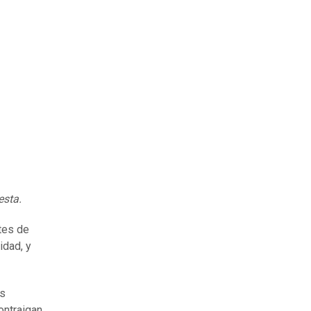
esta.
tes de
idad, y
ás
ontraigan