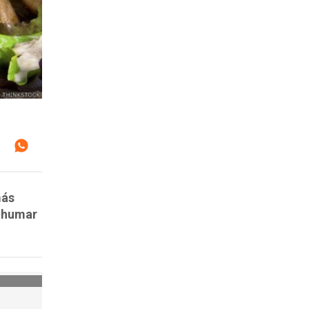
más
 ahumar