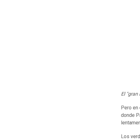
El "gran
Pero en 
donde Pa
lentamen
Los verd