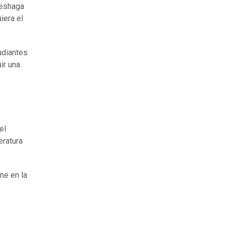
deshaga
iera el
udiantes
ir una
el
eratura
ne en la