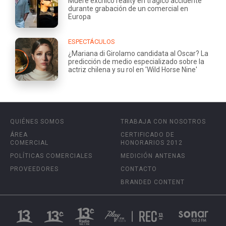
Muere exchico reality en trágico accidente
durante grabación de un comercial en
Europa
ESPECTÁCULOS
¿Mariana di Girolamo candidata al Oscar? La
predicción de medio especializado sobre la
actriz chilena y su rol en 'Wild Horse Nine'
QUIÉNES SOMOS
TRABAJA CON NOSOTROS
ÁREA
CERTIFICADO DE
COMERCIAL
HONORARIOS 2012
POLÍTICAS COMERCIALES
MEDICIÓN ANTENAS
PROVEEDORES
CONTACTO
BRANDED CONTENT