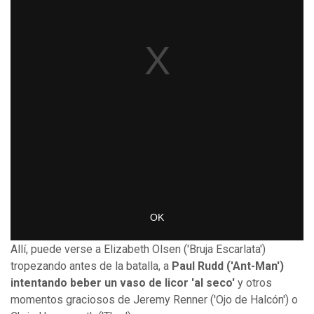
Allí, puede verse a Elizabeth Olsen ('Bruja Escarlata')
tropezando antes de la batalla, a
Paul Rudd ('Ant-Man')
intentando beber un vaso de licor 'al seco'
y otros
momentos graciosos de Jeremy Renner ('Ojo de Halcón') o