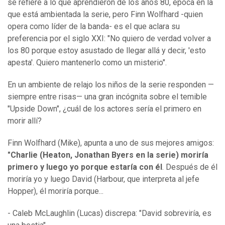
se refiere a lo que aprendieron de los años 80, época en la
que está ambientada la serie, pero Finn Wolfhard -quien
opera como líder de la banda- es el que aclara su
preferencia por el siglo XXI: "No quiero de verdad volver a
los 80 porque estoy asustado de llegar allá y decir, 'esto
apesta'. Quiero mantenerlo como un misterio".
En un ambiente de relajo los niños de la serie responden —
siempre entre risas— una gran incógnita sobre el temible
"Upside Down", ¿cuál de los actores sería el primero en
morir allí?
Finn Wolfhard (Mike), apunta a uno de sus mejores amigos:
"Charlie (Heaton, Jonathan Byers en la serie) moriría
primero y luego yo porque estaría con él
. Después de él
moriría yo y luego David (Harbour, que interpreta al jefe
Hopper), él moriría porque...
- Caleb McLaughlin (Lucas) discrepa: "David sobreviría, es