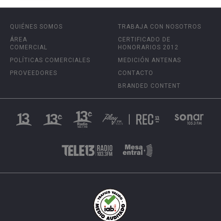
QUIÉNES SOMOS
TRABAJA CON NOSOTROS
ÁREA
CERTIFICADO DE
COMERCIAL
HONORARIOS 2012
POLÍTICAS COMERCIALES
MEDICIÓN ANTENAS
PROVEEDORES
CONTACTO
BRANDED CONTENT