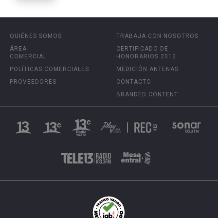
QUIÉNES SOMOS
TRABAJA CON NOSOTROS
ÁREA
CERTIFICADO DE
COMERCIAL
HONORARIOS 2012
POLÍTICAS COMERCIALES
MEDICIÓN ANTENAS
PROVEEDORES
CONTACTO
BRANDED CONTENT