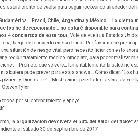
os estará pronto de vuelta para seguir rockeando alrededor del 
Sudamérica... Brasil, Chile, Argentina y México... Lo siento
que los he decepcionado... no estaré disponible para contin
mos 4 conciertos de este tour
. Volé de vuelta a Estados Unido
dica, luego del concierto en Sao Paulo. Por favor no se preocupe
 una situación de riesgo vital, pero necesito lidiar con esto ahor
r y recibir tratamiento médico inmediato, para poder realizar mi
ciones... Prometo que volveré... lamentablemente la salud no es
 ni siquiera pude prever para estos shows.... Como dicen "Los 
planes, y Dios se ríe"... Mucho amor para todos, estaré de vuelt
 - Steven Tyler.
a todos por su entendimiento y apoyo.
h".
onto, la
organización devolverá el 50% del valor del ticket
ad
ndiente al sábado 30 de septiembre de 2017.