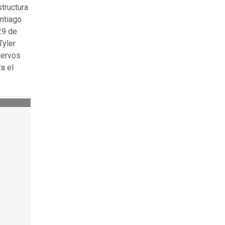
tructura
antiago
29 de
Tyler
uervos
a el