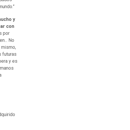
mundo.”
 mucho y
uar con
s por
n... No
a mismo,
s futuras
pera y es
humanos
a
quirido