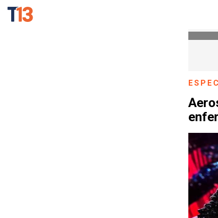
ESPE
Aero
enfe