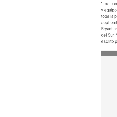
"Los com
y equipo
toda la 
septiemb
Bryant a
del Sur,
escrito 