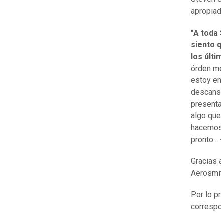
apropiad
"
A toda 
siento 
los últi
órden mé
estoy en
descansa
presenta
algo que
hacemos 
pronto...
Gracias 
Aerosmit
Por lo pr
correspo