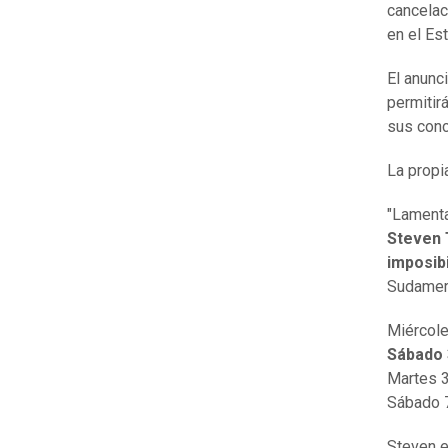
cancelac
en el Es
El anunc
permitir
sus conc
La propi
"Lament
Steven 
imposibi
Sudamer
Miércole
Sábado 
Martes 3
Sábado 7
Steven e