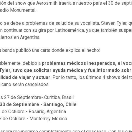
ión del show que Aerosmith traería a nuestro país el 30 de sep
tadio Monumental.
io se debe a problemas de salud de su vocalista, Steven Tyler, q
án continuar con su gira por Latinoamérica, ya que también susp
iertos en Argentina.
a banda publicó una carta donde explica el hecho:
ablemente, debido a
problemas médicos inesperados, el voca
Tyler, tuvo que solicitar ayuda médica y fue informado sobr
lidad de viajar y actuar
. Por lo tanto, los últimos 4 shows del t
icano serán cancelados:
s 27 de Septiembre- Curitiba, Brasil
30 de Septiembre - Santiago, Chile
 de Octubre - Rosario, Argentina
 de Octubre - Monterrey México
spera recuperarse completamente con el descanso. Con los cu