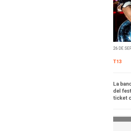
26 DE SE
T13
La band
del fes
ticket 