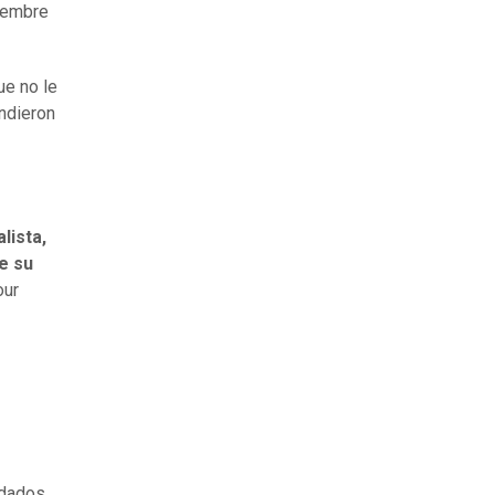
tiembre
ue no le
endieron
lista,
e su
our
idados