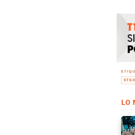
ETIQ
STGO
LO 