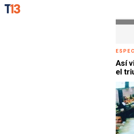
ESPE
Así v
el tr