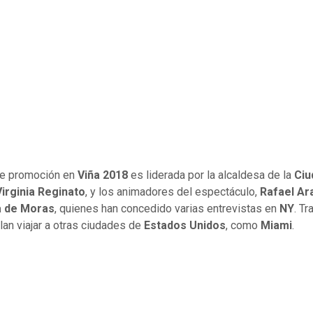
de promoción en
Viña 2018
es liderada por la alcaldesa de la
Ciu
Virginia Reginato
, y los animadores del espectáculo,
Rafael A
a de Moras
, quienes han concedido varias entrevistas en
NY
. Tr
an viajar a otras ciudades de
Estados Unidos
, como
Miami
.