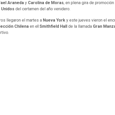
fael Araneda
y
Carolina de Moras
, en plena gira de promoción
 Unidos
del certamen del año venidero.
ros llegaron el martes a
Nueva York
y este jueves vieron el enc
ección Chilena
en e
l Smithfield Hall
de la llamada
Gran Manz
rtivo.