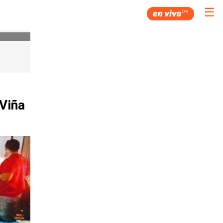
☰
 Viña