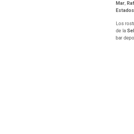
Mar
,
Ra
Estados
Los rost
de la
Sel
bar depo