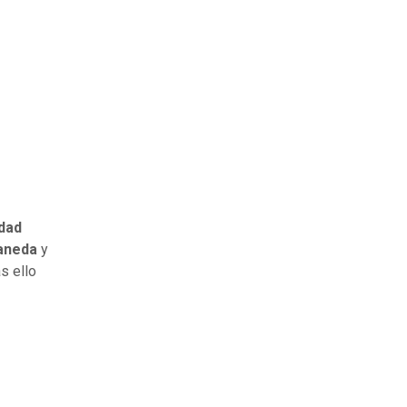
dad
raneda
y
as ello