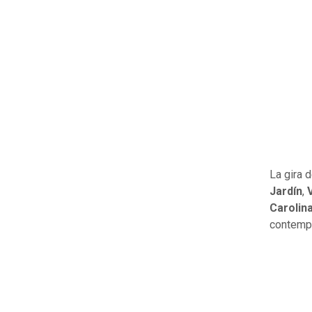
La gira 
Jardín
,
Carolin
contempl