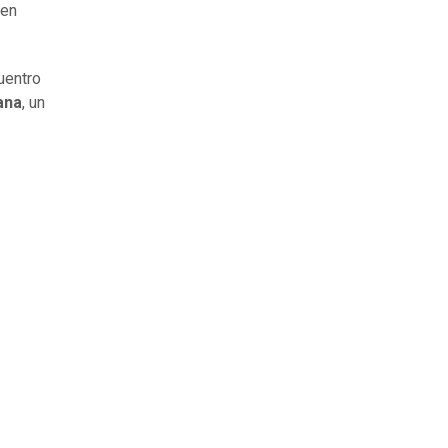
 en
uentro
ana
, un