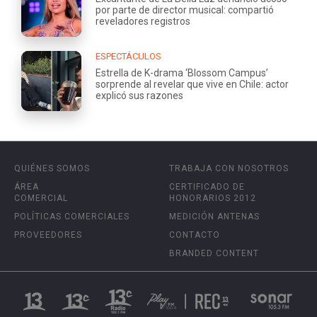
por parte de director musical: compartió
reveladores registros
ESPECTÁCULOS
Estrella de K-drama ‘Blossom Campus’
sorprende al revelar que vive en Chile: actor
explicó sus razones
QUIÉNES SOMOS
TRABAJA CON NOSOTROS
ÁREA
CERTIFICADO DE
COMERCIAL
HONORARIOS 2012
POLÍTICAS COMERCIALES
MEDICIÓN ANTENAS
PROVEEDORES
CONTACTO
BRANDED CONTENT