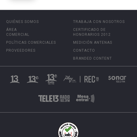
QUIÉNES SOMOS
TRABAJA CON NOSOTROS
ÁREA
CERTIFICADO DE
COMERCIAL
HONORARIOS 2012
POLÍTICAS COMERCIALES
MEDICIÓN ANTENAS
PROVEEDORES
CONTACTO
BRANDED CONTENT