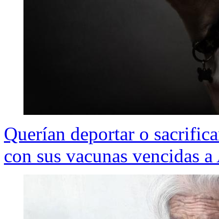
Querían deportar o sacrific
con sus vacunas vencidas a