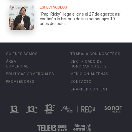
ESPECTÁCULOS
"Papi Ricky" llega al cine el 27 de agosto: así
continúa la historia de sus personajes 19
años después
QUIÉNES SOMOS
TRABAJA CON NOSOTROS
ÁREA
CERTIFICADO DE
COMERCIAL
HONORARIOS 2012
POLÍTICAS COMERCIALES
MEDICIÓN ANTENAS
PROVEEDORES
CONTACTO
BRANDED CONTENT