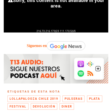
Síguenos en
ETIQUETAS DE ESTA NOTA
LOLLAPALOOZA CHILE 2019
PULSERAS
PLATA
FESTIVAL
DEVOLUCIÓN
DINER