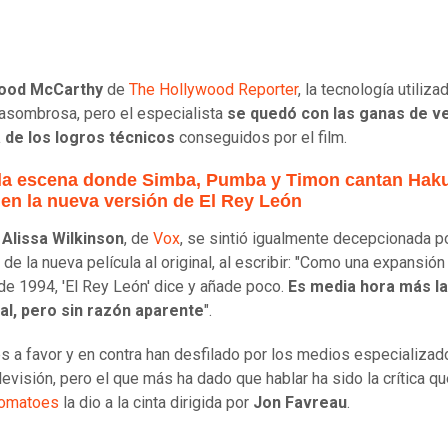
ood McCarthy
de
The Hollywood Reporter
, la tecnología utiliza
 asombrosa, pero el especialista
se quedó con las ganas de ve
 de los logros técnicos
conseguidos por el film.
 la escena donde Simba, Pumba y Timon cantan Hak
 en la nueva versión de El Rey León
,
Alissa Wilkinson
, de
Vox
, se sintió igualmente decepcionada po
 de la nueva película al original, al escribir: "Como una expansión
 de 1994, 'El Rey León' dice y añade poco.
Es media hora más l
nal, pero sin razón aparente
".
s a favor y en contra han desfilado por los medios especializad
levisión, pero el que más ha dado que hablar ha sido la crítica que
Tomatoes
la dio a la cinta dirigida por
Jon Favreau
.