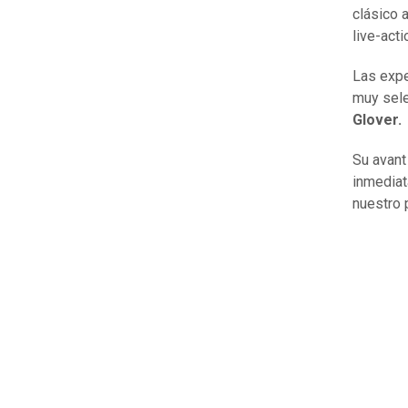
clásico 
live-acti
Las expe
muy sele
Glover.
Su avant
inmedia
nuestro 