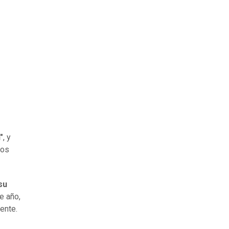
"
, y
los
su
e año,
ente.