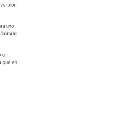
 versión
era uno
 Donald
s e
ta
que en