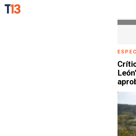
ESPE
Críti
León
apro