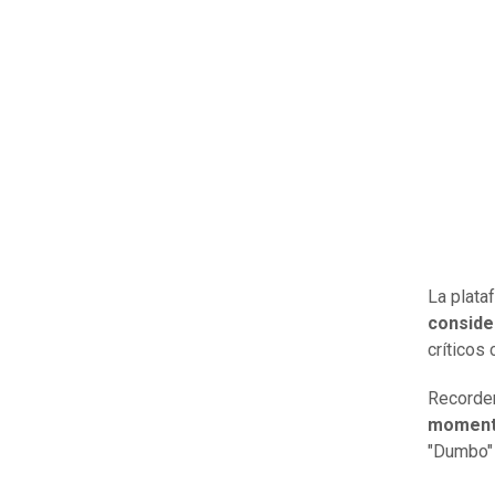
La plata
conside
críticos 
Record
momen
"Dumbo" 