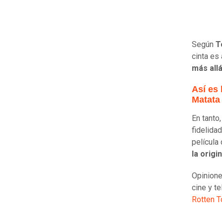
Según
T
cinta es
más allá
Así es
Matata
En tanto
fidelidad
película
la origi
Opinione
cine y te
Rotten 