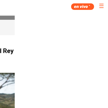
☰
l Rey