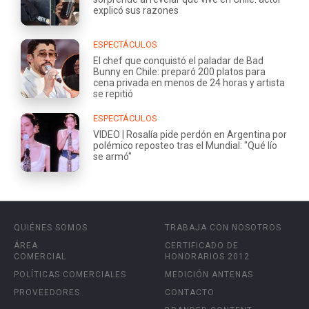
explicó sus razones
ESPECTÁCULOS
El chef que conquistó el paladar de Bad
Bunny en Chile: preparó 200 platos para
cena privada en menos de 24 horas y artista
se repitió
ESPECTÁCULOS
VIDEO | Rosalía pide perdón en Argentina por
polémico reposteo tras el Mundial: "Qué lío
se armó"
QUIÉNES SOMOS
TRABAJA CON NOSOTROS
ÁREA
CERTIFICADO DE
COMERCIAL
HONORARIOS 2012
POLÍTICAS COMERCIALES
MEDICIÓN ANTENAS
PROVEEDORES
CONTACTO