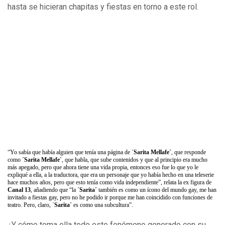
hasta se hicieran chapitas y fiestas en torno a este rol.
“Yo sabía que había alguien que tenía una página de ´
Sarita Mellafe´
, que responde
como
´Sarita Mellafe´
, que habla, que sube contenidos y que al principio era mucho
más apegado, pero que ahora tiene una vida propia, entonces eso fue lo que yo le
expliqué a ella, a la traductora, que era un personaje que yo había hecho en una teleserie
hace muchos años, pero que esto tenía como vida independiente”, relata la ex figura de
Canal 13
, añadiendo que “la ´
Sarita´
también es como un ícono del mundo gay, me han
invitado a fiestas gay, pero no he podido ir porque me han coincidido con funciones de
teatro. Pero, claro, ´
Sarita´
es como una subcultura”.
¿Y cómo toma ella todo este fenómeno generado con su