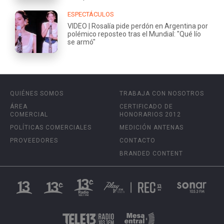
ESPECTÁCULOS
VIDEO | Rosalía pide perdón en Argentina por
polémico reposteo tras el Mundial: "Qué lío
se armó"
QUIÉNES SOMOS
TRABAJA CON NOSOTROS
ÁREA
CERTIFICADO DE
COMERCIAL
HONORARIOS 2012
POLÍTICAS COMERCIALES
MEDICIÓN ANTENAS
PROVEEDORES
CONTACTO
BRANDED CONTENT