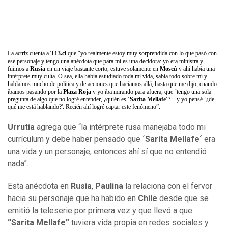
La actriz cuenta a
T13.cl
que “yo realmente estoy muy sorprendida con lo que pasó con
ese personaje y tengo una anécdota que para mí es una decidora: yo era ministra y
fuimos a
Rusia
en un viaje bastante corto, estuve solamente en
Moscú
y ahí había una
intérprete muy culta. O sea, ella había estudiado toda mi vida, sabía todo sobre mí y
hablamos mucho de política y de acciones que hacíamos allá, hasta que me dijo, cuando
íbamos pasando por la
Plaza Roja
y yo iba mirando para afuera, que ´tengo una sola
pregunta de algo que no logré entender, ¿quién es ´
Sarita Mellafe´
?... y yo pensé ´¿de
qué me está hablando?'. Recién ahí logré captar este fenómeno”.
Urrutia
agrega que “la intérprete rusa manejaba todo mi
currículum y debe haber pensado que ´
Sarita Mellafe´
era
una vida y un personaje, entonces ahí sí que no entendió
nada”.
Esta anécdota en
Rusia
,
Paulina
la relaciona con el fervor
hacia su personaje que ha habido en
Chile
desde que se
emitió la teleserie por primera vez y que llevó a que
“Sarita Mellafe”
tuviera vida propia en redes sociales y