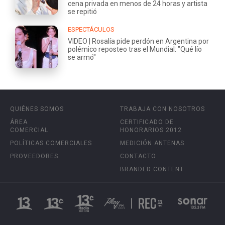
cena privada en menos de 24 horas y artista
se repitió
ESPECTÁCULOS
VIDEO | Rosalía pide perdón en Argentina por
polémico reposteo tras el Mundial: "Qué lío
se armó"
QUIÉNES SOMOS
TRABAJA CON NOSOTROS
ÁREA
CERTIFICADO DE
COMERCIAL
HONORARIOS 2012
POLÍTICAS COMERCIALES
MEDICIÓN ANTENAS
PROVEEDORES
CONTACTO
BRANDED CONTENT