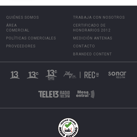
QUIÉNES SOMOS
TRABAJA CON NOSOTROS
ÁREA
CERTIFICADO DE
COMERCIAL
HONORARIOS 2012
POLÍTICAS COMERCIALES
MEDICIÓN ANTENAS
PROVEEDORES
CONTACTO
BRANDED CONTENT