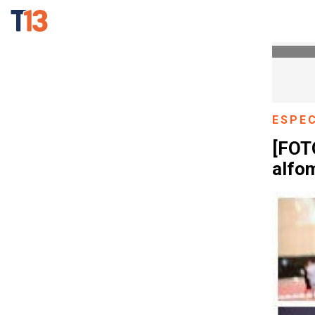
ESPE
[FOTO
alfom