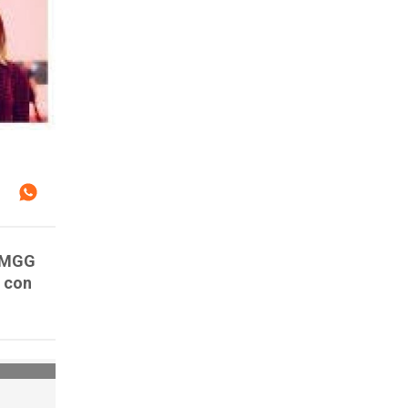
l MGG
 con