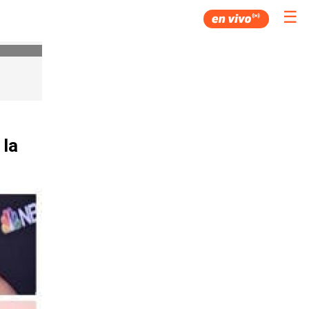
☰
 la
8