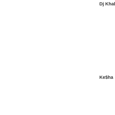
Dj Khal
Ke$ha