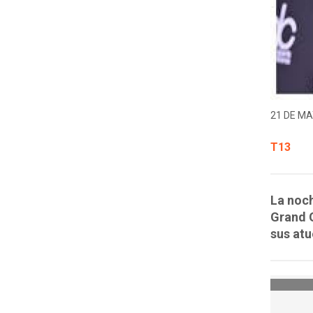
21 DE MA
T13
La noch
Grand 
sus at