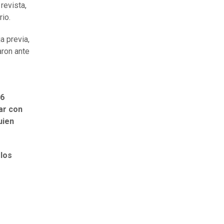
revista,
io.
a previa,
aron ante
 6
ar con
uien
 los