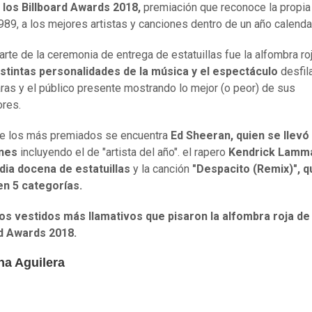
 los Billboard Awards 2018,
premiación que reconoce la propia 
89, a los mejores artistas y canciones dentro de un año calendar
rte de la ceremonia de entrega de estatuillas fue la alfombra roj
istintas personalidades de la música y el espectáculo
desfil
ras y el público presente mostrando lo mejor (o peor) de sus
res.
de los más premiados se encuentra
Ed Sheeran, quien se llevó
nes
incluyendo el de "artista del año". el rapero
Kendrick Lamm
dia docena de estatuillas
y la canción
"Despacito (Remix)", q
en 5 categorías.
os vestidos más llamativos que pisaron la alfombra roja de
rd Awards 2018.
na Aguilera