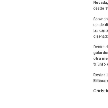
Nevada,
desde 19
Show apa
donde
d
las cáma
diseñado
Dentro 
galardo
otra me
triunfó 
Revisa l
Billboa
Christi