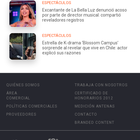
ESPECTÁCULOS
Excantante de La Bella Luz denunció acoso
por parte de director musical: compartió
reveladores registros
ESPECTÁCULOS
Estrella de K-drama ‘Blossom Campus’
sorprende al revelar que vive en Chile: actor
explicó sus razones
QUIÉNES SOMOS
TRABAJA CON NOSOTROS
ÁREA
CERTIFICADO DE
COMERCIAL
HONORARIOS 2012
POLÍTICAS COMERCIALES
MEDICIÓN ANTENAS
PROVEEDORES
CONTACTO
BRANDED CONTENT