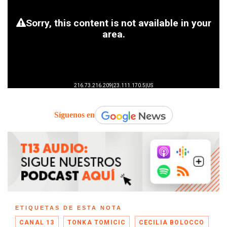
Síguenos en
ETIQUETAS DE ESTA NOTA
CANAL 13
TONKA TOMICIC
CECILIA BOLOCCO