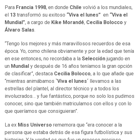
Para
Francia 1998
, en donde
Chile
volvió a los mundiales,
el
13
transformó su exitoso
“Viva el lunes”
en
“Viva el
Mundial”
, a cargo de
Kike Morandé
,
Cecilia Bolocco
y
Álvaro Salas
.
“Tengo los mejores y más maravillosos recuerdos de esa
época. Yo, como chilena obviamente y por la edad que tenía
en ese entonces, no recordaba a la
Selección
jugando en
un
Mundial
y después de 16 años teníamos la gran opción
de clasificar”, destaca
Cecilia Bolocco
, a lo que añade que
“mientras animábamos
`Viva el lunes´
llevamos a las
estrellas del plantel, al director técnico y a todos los
involucrados… y fue fantástico, porque no solo los pudimos
conocer, sino que también matricularnos con ellos y con lo
que queríamos que consiguieran”.
La ex
Miss Universo
rememora que “era conocer a la
persona que estaba detrás de esa figura futbolística y sus
historias. Y la verdad es que fue un proceso precioso,