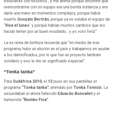
estuvieras con nosotros´, y me animé porque encontré que
reencontrarme con mi equipo era una bonita instancia y era
darle una mano en momentos complejos, porque había
muerto
Gonzalo Bertrán
, porque ya no estaba el equipo de
`Viva el lunes´
y porque habían muchos cambios que les
hacían temer por un buen resultado... y yo volví feliz”.
La ex reina de belleza recuerda que “en medio de ese
programa, hubo un aluvión en el país y trabajamos en ayudar
a los damnificados, por lo que fue un proyecto también
solidario y eso le dio un significado especial”.
“Tonka tanka”
Para
Sudáfrica 2010
, el
13
puso en sus pantallas el
programa
“Tonka tanka”
, animado por
Tonka Tomicic
. La
secundaban el ahora fallecido
Eduardo Bonvallet
y el
humorista
“Bombo Fica”
.