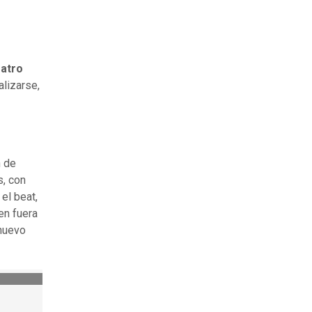
atro
alizarse,
n de
s, con
el beat,
en fuera
nuevo