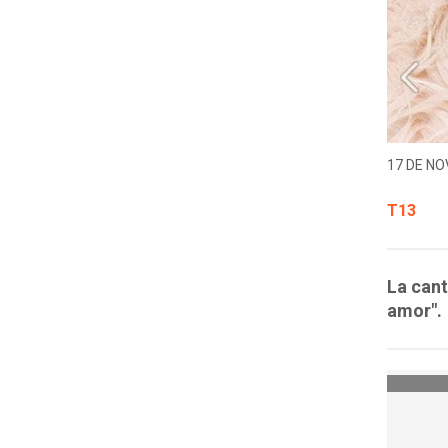
17 DE NO
T13
La cant
amor".