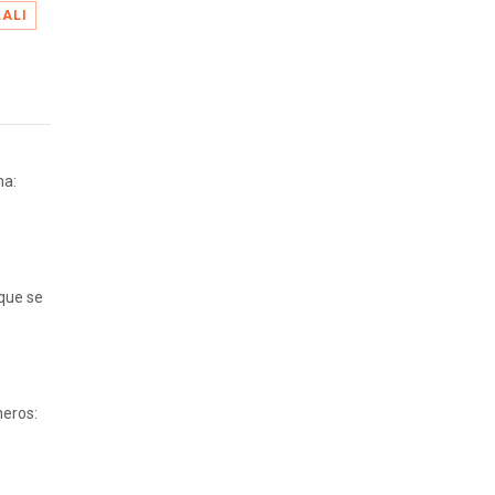
LALI
na:
 que se
neros: