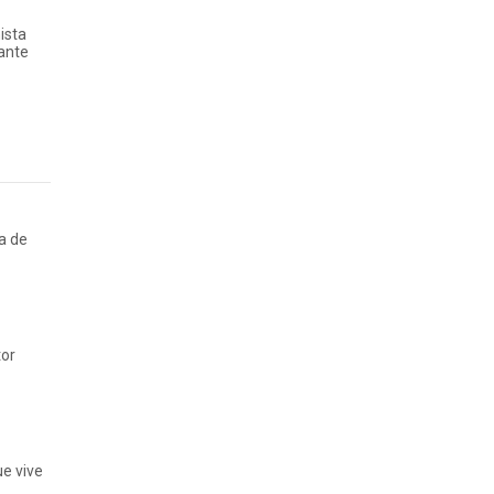
ista
iante
ia de
tor
ue vive