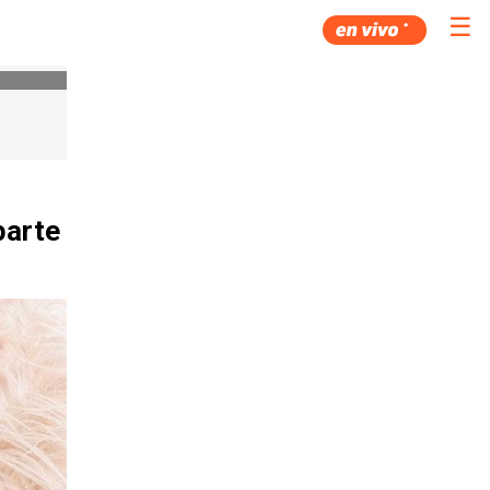
☰
parte