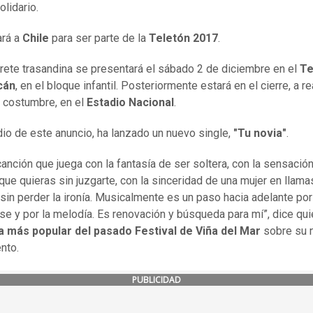
olidario.
ará a
Chile
para ser parte de la
Teletón 2017
.
prete trasandina se presentará el sábado 2 de diciembre en el
Te
cán
, en el bloque infantil. Posteriormente estará en el cierre, a re
costumbre, en el
Estadio Nacional
.
io de este anuncio, ha lanzado un nuevo single,
"Tu novia"
.
canción que juega con la fantasía de ser soltera, con la sensació
 que quieras sin juzgarte, con la sinceridad de una mujer en llama
 sin perder la ironía. Musicalmente es un paso hacia adelante por 
ase y por la melodía. Es renovación y búsqueda para mí”, dice
qui
ta más popular del pasado Festival de Viña del Mar
sobre su 
nto.
PUBLICIDAD