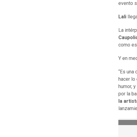
evento s
Lali
lleg
La intér
Caupoli
como es 
Y en med
“Es una 
hacer lo
humor, y
por la b
la artis
lanzamie