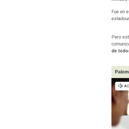
Fue en e
estadou
Pero est
comunic
de todo
Paloma