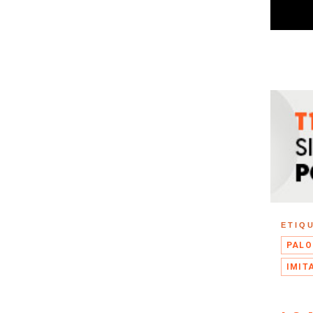
ETIQ
PALO
IMIT