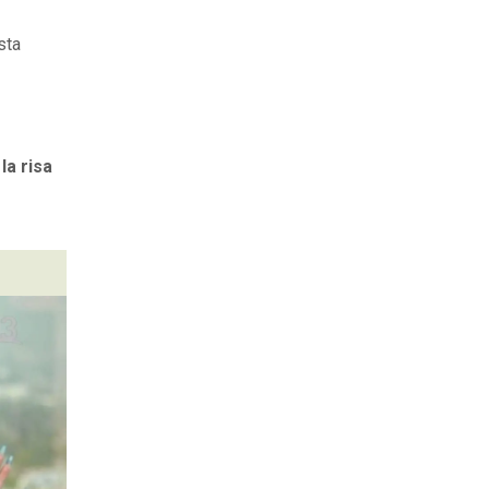
sta
la risa