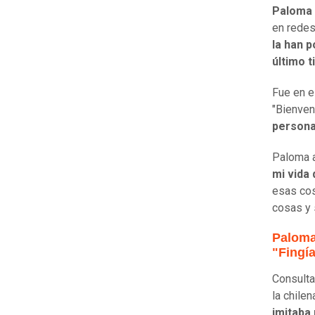
Paloma
en redes
la han 
último 
Fue en e
"Bienven
persona
Paloma a
mi vida
esas cos
cosas y 
Paloma
"Fingí
Consulta
la chile
imitaba