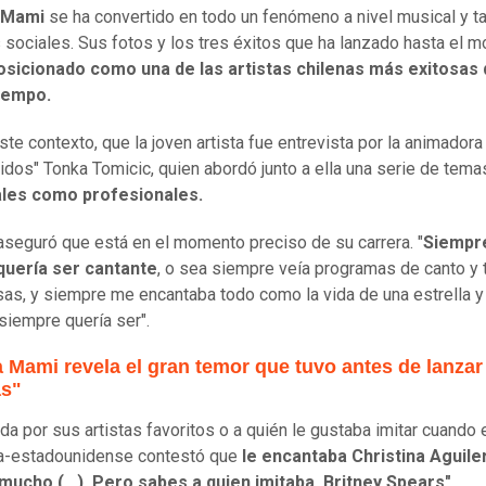
 Mami
se ha convertido en todo un fenómeno a nivel musical y 
 sociales. Sus fotos y los tres éxitos que ha lanzado hasta el 
posicionado como una de las artistas chilenas más exitosas 
tiempo.
ste contexto, que la joven artista fue entrevista por la animadora
idos" Tonka Tomicic, quien abordó junto a ella una serie de tema
les como profesionales.
seguró que está en el momento preciso de su carrera. "
Siempr
 quería ser cantante
, o sea siempre veía programas de canto y
as, y siempre me encantaba todo como la vida de una estrella 
siempre quería ser".
 Mami revela el gran temor que tuvo antes de lanzar
as"
da por sus artistas favoritos o a quién le gustaba imitar cuando e
na-estadounidense contestó que
le encantaba Christina Aguile
 mucho (…). Pero sabes a quien imitaba, Britney Spears".