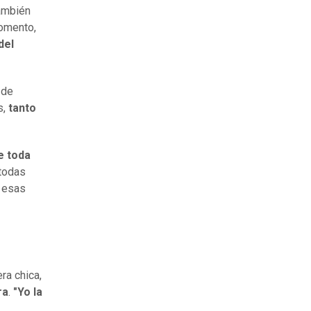
también
momento,
del
 de
s,
tanto
e toda
 todas
y esas
ra chica,
ra
.
"Yo la