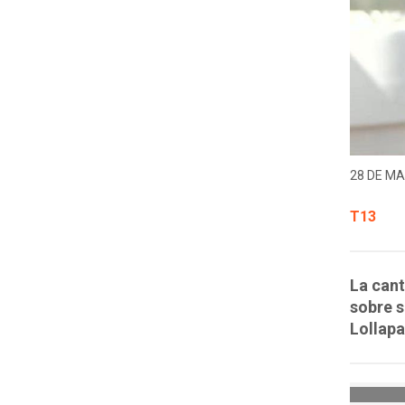
28 DE MA
T13
La can
sobre s
Lollap