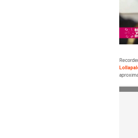
Recordem
Lollapa
aproxim