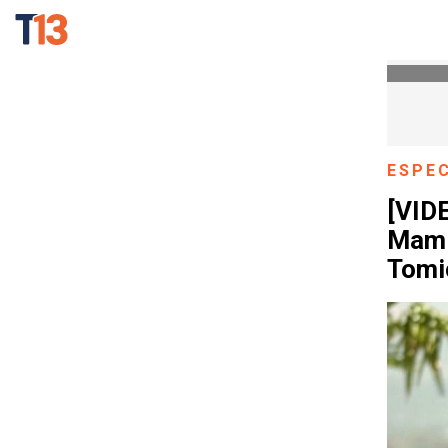
ESPE
[VID
Mami
Tomi