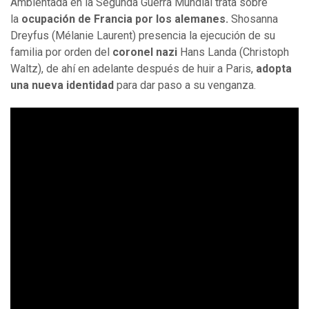
Ambientada en la Segunda Guerra Mundial trata sobre
la
ocupación de Francia por los alemanes.
Shosanna
Dreyfus (Mélanie Laurent) presencia la ejecución de su
familia por orden del
coronel nazi
Hans Landa (Christoph
Waltz), de ahí en adelante después de huir a Paris,
adopta
una nueva identidad
para dar paso a su venganza.