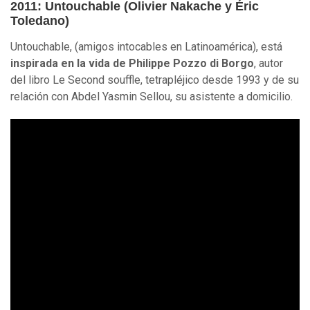
2011: Untouchable (Olivier Nakache y Éric
Toledano)
Untouchable, (amigos intocables en Latinoamérica), está
inspirada en la vida de Philippe Pozzo di Borgo
, autor
del libro Le Second souffle, tetrapléjico desde 1993 y de su
relación con Abdel Yasmin Sellou, su asistente a domicilio.