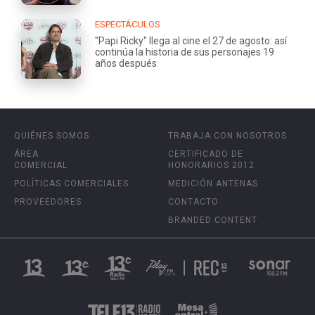
ESPECTÁCULOS
"Papi Ricky" llega al cine el 27 de agosto: así
continúa la historia de sus personajes 19
años después
QUIÉNES SOMOS
TRABAJA CON NOSOTROS
ÁREA
CERTIFICADO DE
COMERCIAL
HONORARIOS 2012
POLÍTICAS COMERCIALES
MEDICIÓN ANTENAS
PROVEEDORES
CONTACTO
BRANDED CONTENT