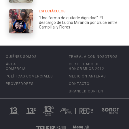
ESPECTÁCULOS
“Una forma de quitarle dignidad”: El
descargo de Lucho Miranda por cruce entre
Campillai y Flores
QUIÉNES SOMOS
TRABAJA CON NOSOTROS
ÁREA
CERTIFICADO DE
COMERCIAL
HONORARIOS 2012
POLÍTICAS COMERCIALES
MEDICIÓN ANTENAS
PROVEEDORES
CONTACTO
BRANDED CONTENT