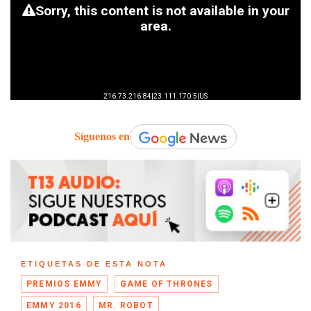
Síguenos en
ETIQUETAS DE ESTA NOTA
PREMIOS EMMY
GAME OF THRONES
EMMY 2016
MR. ROBOT