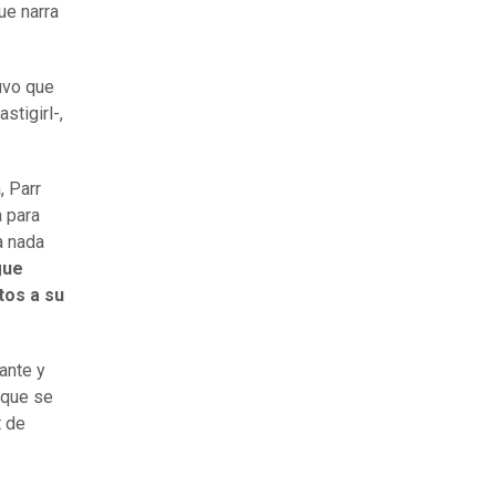
ue narra
uvo que
stigirl-,
, Parr
a para
a nada
gue
tos a su
ante y
 que se
t de