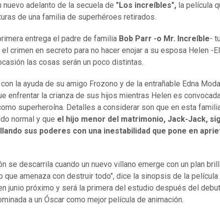
n nuevo adelanto de la secuela de
"Los increíbles",
la película q
turas de una familia de superhéroes retirados.
 primera entrega el padre de familia
Bob Parr -o Mr. Increíble
- t
 el crimen en secreto para no hacer enojar a su esposa Helen -Ela
ocasión las cosas serán un poco distintas.
con la ayuda de su amigo Frozono y de la entrañable Edna Moda
ue enfrentar la crianza de sus hijos mientras Helen es convocad
 como superheroína. Detalles a considerar son que en esta famili
odo normal y que
el hijo menor del matrimonio, Jack-Jack, si
llando sus poderes con una inestabilidad que pone en aprie
ón se descarrila cuando un nuevo villano emerge con un plan brill
o que amenaza con destruir todo", dice la sinopsis de la película
en junio próximo y será la primera del estudio después del debu
minada a un Óscar como mejor película de animación.