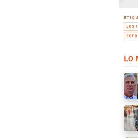
ETIQ
LOS 
ESTR
LO 