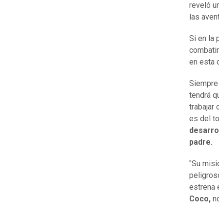
reveló u
las aven
Si en la
combatir
en esta 
Siempre 
tendrá q
trabajar
es del t
desarro
padre.
"Su misi
peligros
estrena 
Coco,
no