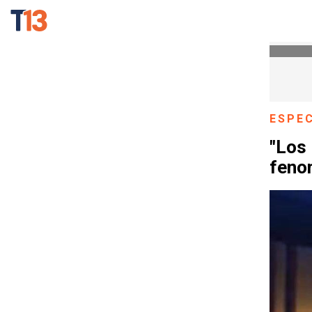
ESPE
"Los 
feno