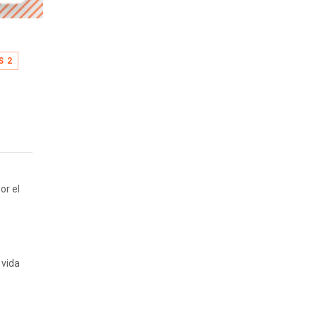
S 2
or el
 vida