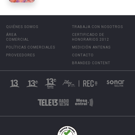
QUIÉNES SOMOS
TRABAJA CON NOSOTROS
ÁREA
CERTIFICADO DE
COMERCIAL
HONORARIOS 2012
POLÍTICAS COMERCIALES
MEDICIÓN ANTENAS
PROVEEDORES
CONTACTO
BRANDED CONTENT