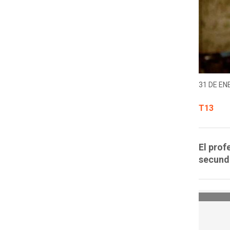
31 DE EN
T13
El prof
secund