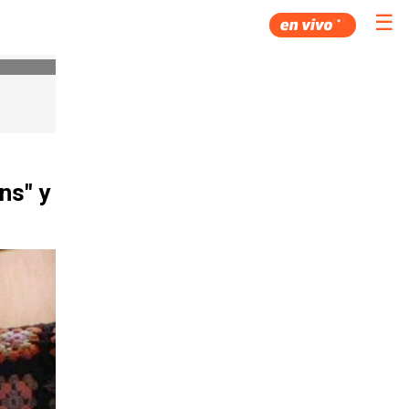
☰
ns" y