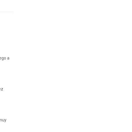
ego a
ez
 muy