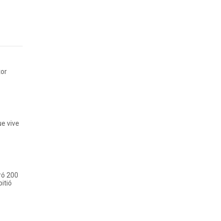
tor
ue vive
ró 200
itió