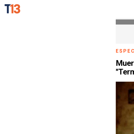
ESPE
Muere
"Term