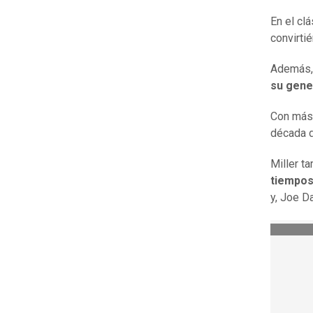
En el cl
convirti
Además, 
su gene
Con más 
década d
Miller t
tiempo
y, Joe Da