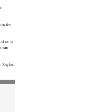
n
,
ios de
od en la
rman
.
n Sayles