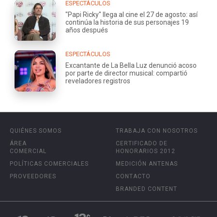
ESPECTÁCULOS
"Papi Ricky" llega al cine el 27 de agosto: así
continúa la historia de sus personajes 19
años después
ESPECTÁCULOS
Excantante de La Bella Luz denunció acoso
por parte de director musical: compartió
reveladores registros
QUIÉNES SOMOS
TRABAJA CON NOSOTROS
ÁREA
CERTIFICADO DE
COMERCIAL
HONORARIOS 2012
POLÍTICAS COMERCIALES
MEDICIÓN ANTENAS
PROVEEDORES
CONTACTO
BRANDED CONTENT