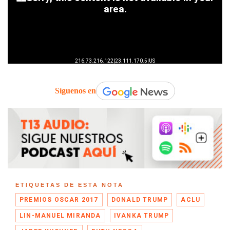
Síguenos en
ETIQUETAS DE ESTA NOTA
PREMIOS OSCAR 2017
DONALD TRUMP
ACLU
LIN-MANUEL MIRANDA
IVANKA TRUMP