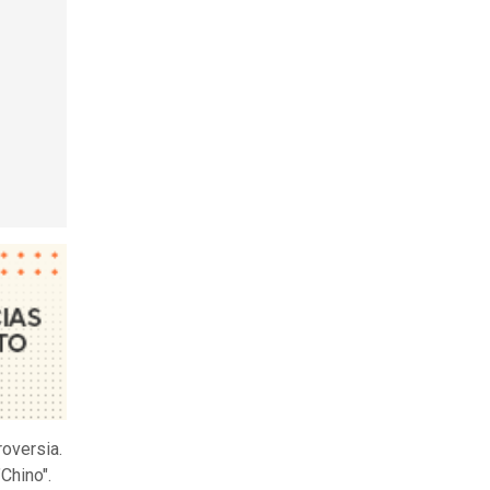
roversia.
Chino".