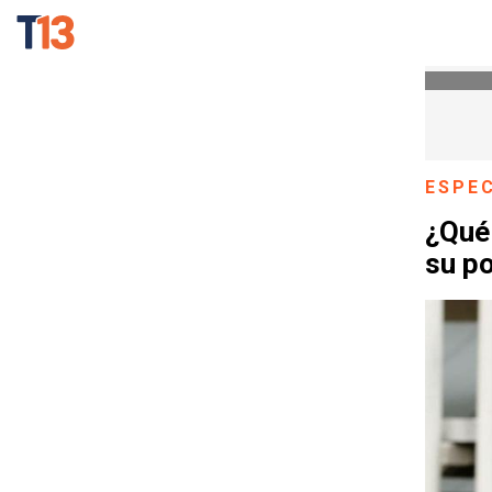
ESPE
¿Qué 
su po