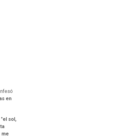
onfesó
as en
e
"el sol,
ta
e me