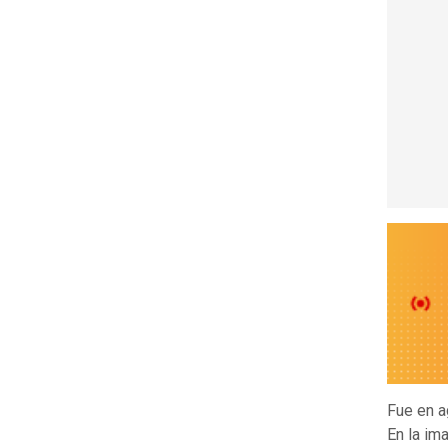
Fue en 
En la im