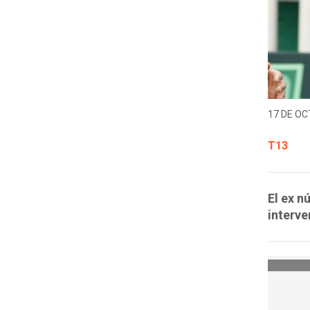
17 DE OC
T13
El ex n
interve