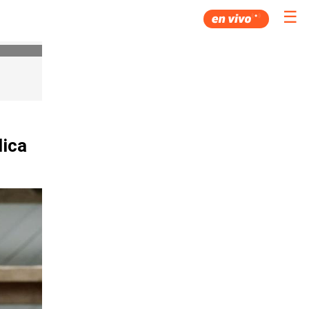
☰
lica