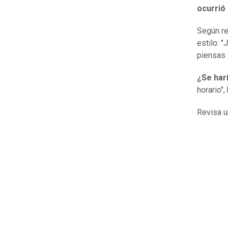
ocurrió
Según rel
estilo: "
piensas 
¿Se har
horario"
Revisa u