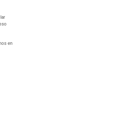
lar
 eso
amos en