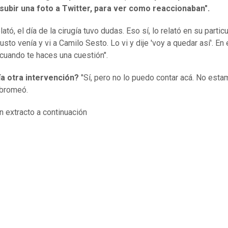
 subir una foto a Twitter, para ver como reaccionaban".
ató, el día de la cirugía tuvo dudas. Eso sí, lo relató en su particu
Justo venía y vi a Camilo Sesto. Lo vi y dije 'voy a quedar así'. En
cuando te haces una cuestión".
ía otra intervención?
"Sí, pero no lo puedo contar acá. No est
, bromeó.
n extracto a continuación