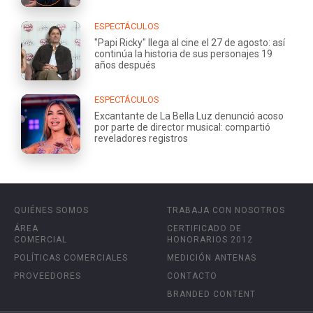
ESPECTÁCULOS
"Papi Ricky" llega al cine el 27 de agosto: así
continúa la historia de sus personajes 19
años después
ESPECTÁCULOS
Excantante de La Bella Luz denunció acoso
por parte de director musical: compartió
reveladores registros
QUIÉNES SOMOS
TRABAJA CON NOSOTROS
ÁREA
CERTIFICADO DE
COMERCIAL
HONORARIOS 2012
POLÍTICAS COMERCIALES
MEDICIÓN ANTENAS
PROVEEDORES
CONTACTO
BRANDED CONTENT